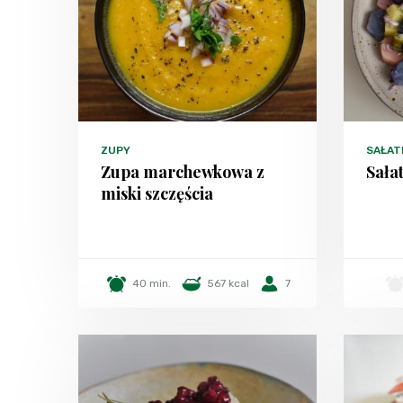
ZUPY
SAŁAT
Zupa marchewkowa z
Sała
miski szczęścia
40 min.
567 kcal
7