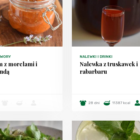
TWORY
NALEWKI I DRINKI
 z morelami i
Nalewka z truskawek i
ndą
rabarbaru
-
-
-
28 dni
11387 kcal