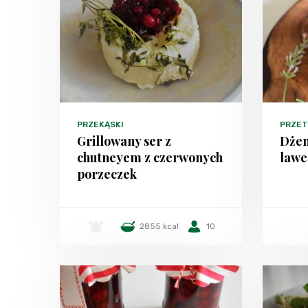
PRZEKĄSKI
PRZE
Grillowany ser z
Dżem
chutneyem z czerwonych
lawe
porzeczek
-
2855 kcal
10