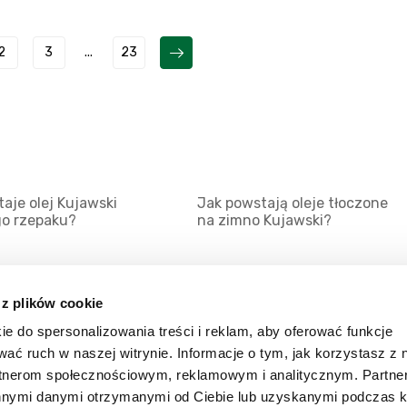
2
3
...
23
aje olej Kujawski
Jak powstają oleje tłoczone
go rzepaku?
na zimno Kujawski?
 z plików cookie
ie do spersonalizowania treści i reklam, aby oferować funkcje
Mapa serwisu
Kat
wać ruch w naszej witrynie. Informacje o tym, jak korzystasz z 
Kanały RSS
Kon
rtnerom społecznościowym, reklamowym i analitycznym. Partn
innymi danymi otrzymanymi od Ciebie lub uzyskanymi podczas k