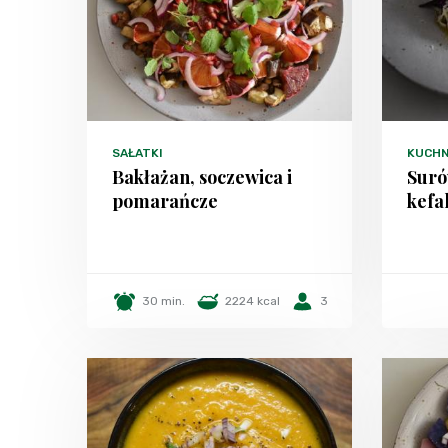
SAŁATKI
KUCHN
Bakłażan, soczewica i
Suró
pomarańcze
kefa
30 min.
2224 kcal
3