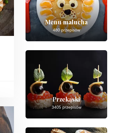
Menu malucha
480 przepisów
Przekąski
3405 przepisów