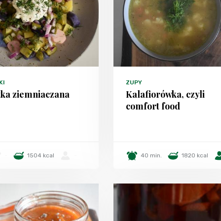
KI
ZUPY
tka ziemniaczana
Kalafiorówka, czyli
comfort food
-
1504 kcal
-
40 min.
1820 kcal