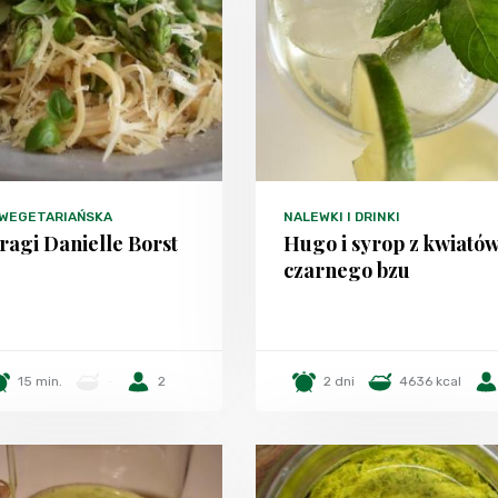
 WEGETARIAŃSKA
NALEWKI I DRINKI
ragi Danielle Borst
Hugo i syrop z kwiató
czarnego bzu
15 min.
-
2
2 dni
4636 kcal