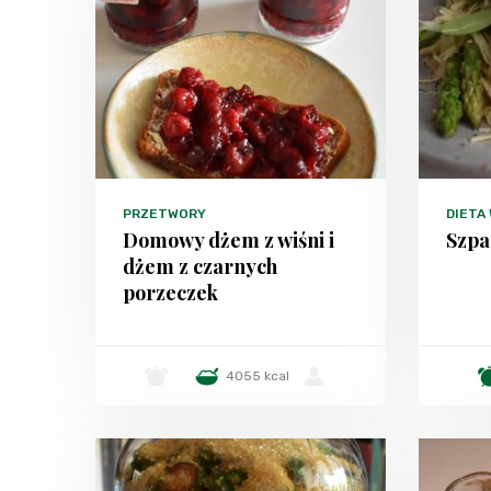
PRZETWORY
DIETA
Domowy dżem z wiśni i
Szpa
dżem z czarnych
porzeczek
-
4055 kcal
-