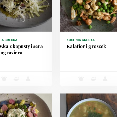
IA GRECKA
KUCHNIA GRECKA
wka z kapusty i sera
Kalafior i groszek
lograviera
-
-
-
-
-
-