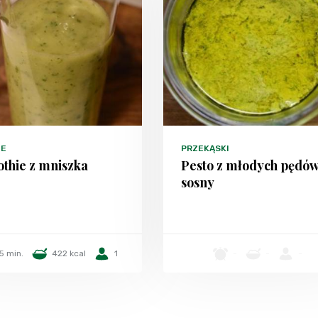
JE
PRZEKĄSKI
thie z mniszka
Pesto z młodych pędó
sosny
5 min.
422 kcal
1
-
-
-