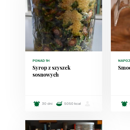
PONAD 1H
NAPO
Syrop z szyszek
Smoo
sosnowych
30 dni
5050 kcal
-