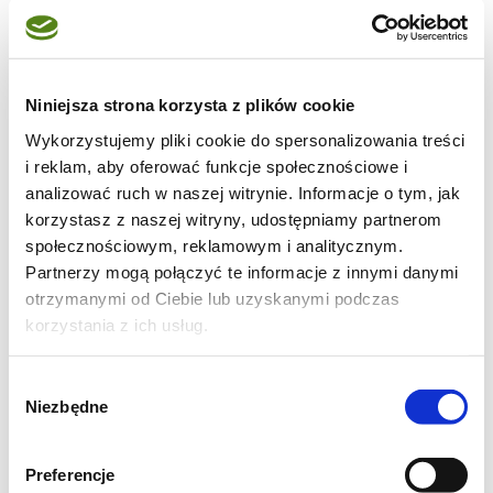
smaku.
Pesto wykorzystuję do kanapek, jako dodatek
do tart, dodaję go do dresingu do sałatek, do
sosów do makaronu, uwielbiam je łączyć z
Niniejsza strona korzysta z plików cookie
plackami ziemniaczanymi albo z fasolą i chilli
Wykorzystujemy pliki cookie do spersonalizowania treści
albo z bobem itd. :-)
i reklam, aby oferować funkcje społecznościowe i
analizować ruch w naszej witrynie. Informacje o tym, jak
korzystasz z naszej witryny, udostępniamy partnerom
społecznościowym, reklamowym i analitycznym.
Partnerzy mogą połączyć te informacje z innymi danymi
otrzymanymi od Ciebie lub uzyskanymi podczas
korzystania z ich usług.
Wybór
Niezbędne
zgody
Preferencje