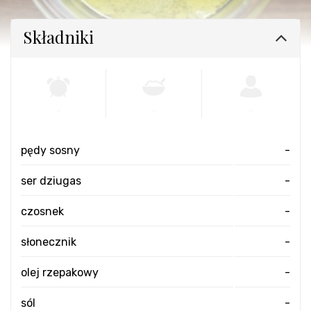
Składniki
-
-
-
pędy sosny
-
ser dziugas
-
czosnek
-
słonecznik
-
olej rzepakowy
-
sól
-