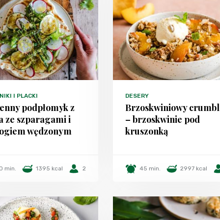
IKI I PLACKI
DESERY
enny podpłomyk z
Brzoskwiniowy crumbl
la ze szparagami i
– brzoskwinie pod
rogiem wędzonym
kruszonką
0 min.
1395 kcal
2
45 min.
2997 kcal