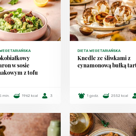
 WEGETARIAŃSKA
DIETA WEGETARIAŃSKA
kobiałkowy
Knedle ze śliwkami z
ron w sosie
cynamonową bułką tar
nakowym z tofu
5 min.
1962 kcal
3
1 godz.
2552 kcal