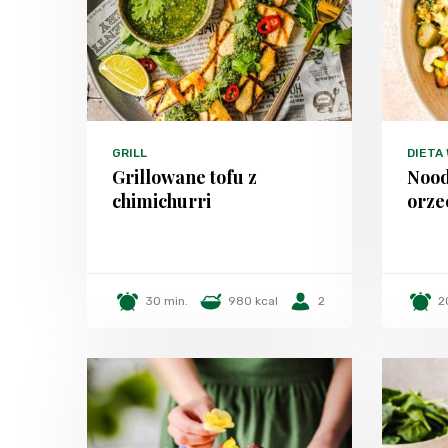
GRILL
DIETA
Grillowane tofu z
Nood
chimichurri
orze
30 min.
980 kcal
2
2