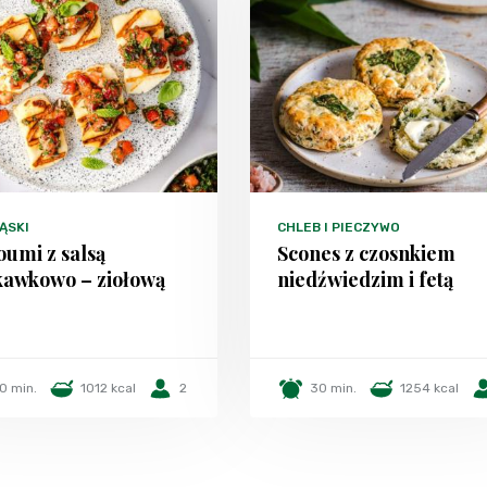
ĄSKI
CHLEB I PIECZYWO
oumi z salsą
Scones z czosnkiem
kawkowo – ziołową
niedźwiedzim i fetą
0 min.
1012 kcal
2
30 min.
1254 kcal