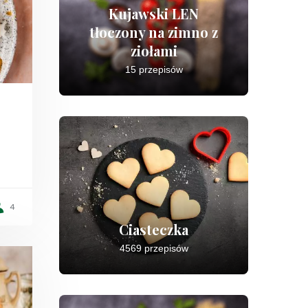
Kujawski LEN
tłoczony na zimno z
ziołami
15 przepisów
4
Ciasteczka
4569 przepisów