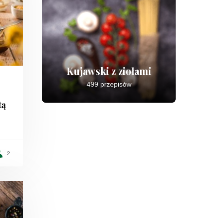
Kujawski z ziołami
499 przepisów
tą
2