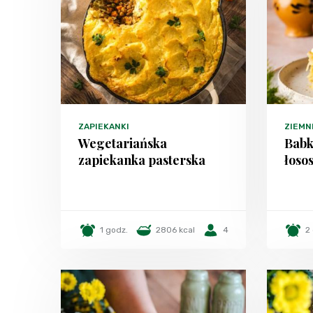
ZAPIEKANKI
ZIEMN
Wegetariańska
Babk
zapiekanka pasterska
łosos
1 godz.
2806 kcal
4
2