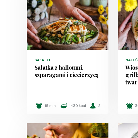
SAŁATKI
NALEŚN
Sałatka z halloumi,
Wios
szparagami i ciecierzycą
gril
twa
15 min.
1430 kcal
2
3