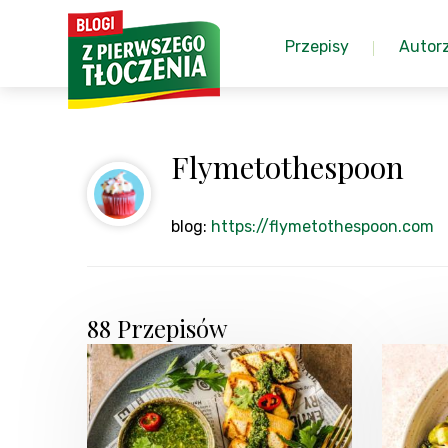
Przepisy
Autor
Flymetothespoon
blog:
https://flymetothespoon.com
88 Przepisów