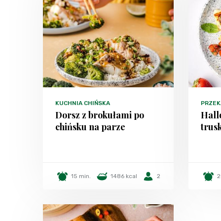
KUCHNIA CHIŃSKA
PRZEK
Dorsz z brokułami po
Hall
chińsku na parze
trus
15 min.
1486 kcal
2
2