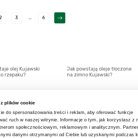
2
3
...
6
aje olej Kujawski
Jak powstają oleje tłoczone
go rzepaku?
na zimno Kujawski?
 z plików cookie
ie do spersonalizowania treści i reklam, aby oferować funkcje
Mapa serwisu
Kat
wać ruch w naszej witrynie. Informacje o tym, jak korzystasz z 
Kanały RSS
Kon
rtnerom społecznościowym, reklamowym i analitycznym. Partn
innymi danymi otrzymanymi od Ciebie lub uzyskanymi podczas k