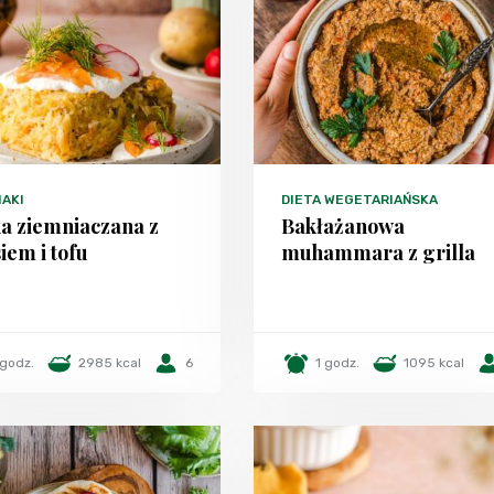
IAKI
DIETA WEGETARIAŃSKA
a ziemniaczana z
Bakłażanowa
iem i tofu
muhammara z grilla
 godz.
2985 kcal
6
1 godz.
1095 kcal