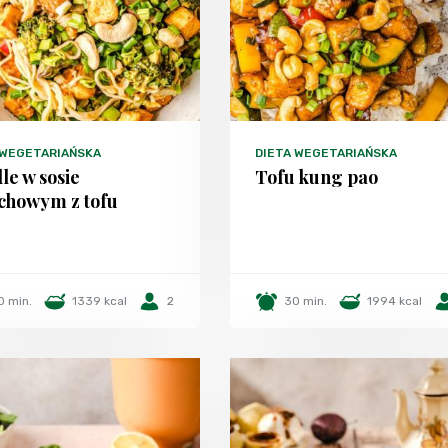
 WEGETARIAŃSKA
DIETA WEGETARIAŃSKA
le w sosie
Tofu kung pao
chowym z tofu
0 min.
1339 kcal
2
30 min.
1994 kcal