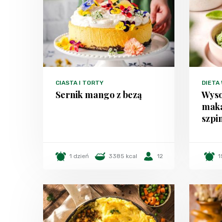
CIASTA I TORTY
DIETA
Sernik mango z bezą
Wyso
maka
szpi
1 dzień
3385 kcal
12
1