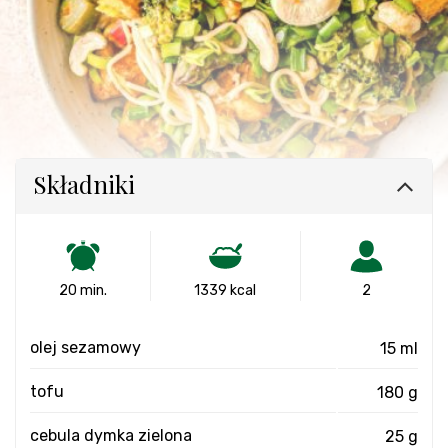
Składniki
20 min.
1339 kcal
2
olej sezamowy
15 ml
tofu
180 g
cebula dymka zielona
25 g