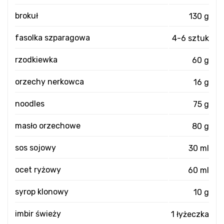
brokuł
130 g
fasolka szparagowa
4-6 sztuk
rzodkiewka
60 g
orzechy nerkowca
16 g
noodles
75 g
masło orzechowe
80 g
sos sojowy
30 ml
ocet ryżowy
60 ml
syrop klonowy
10 g
imbir świeży
1 łyżeczka