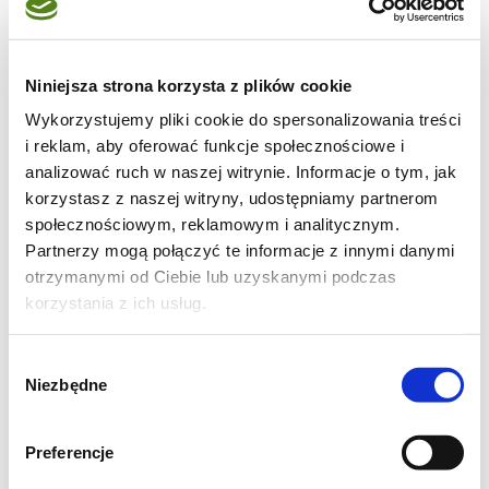
Składniki na noodle w sosie
Niniejsza strona korzysta z plików cookie
orzechowym z tofu:
Wykorzystujemy pliki cookie do spersonalizowania treści
i reklam, aby oferować funkcje społecznościowe i
(2 porcje);
analizować ruch w naszej witrynie. Informacje o tym, jak
korzystasz z naszej witryny, udostępniamy partnerom
1 łyżka oleju sezamowego
społecznościowym, reklamowym i analitycznym.
1 grill tofu sweet chilli Lunter
Partnerzy mogą połączyć te informacje z innymi danymi
2 cebule dymki ze szczypiorem
otrzymanymi od Ciebie lub uzyskanymi podczas
korzystania z ich usług.
Ok. 130 g różyczek brokułu (1/2 główki)
4-6 zielonych szparagów
Wybór
4 duże rzodkiewki
Niezbędne
zgody
2 łyżki orzechów nerkowca
75 g ulubionych noodli
Preferencje