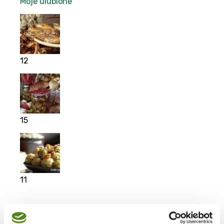
Moje ulubione
12
15
11
Moje ulubione