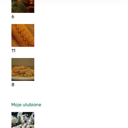
6
11
8
Moje ulubione