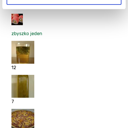
10
zbyszko jeden
12
7