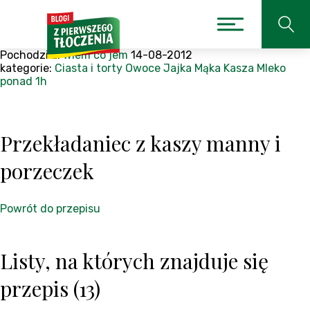
Pochodzi z:
Wiem co jem
14-08-2012
kategorie:
Ciasta i torty
Owoce
Jajka
Mąka
Kasza
Mleko
ponad 1h
Przekładaniec z kaszy manny i
porzeczek
Powrót do przepisu
Listy, na których znajduje się
przepis (13)