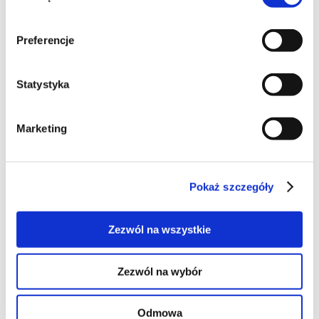
7
Preferencje
ciasta
Statystyka
Marketing
6
Pokaż szczegóły
Zezwól na wszystkie
24
Zezwól na wybór
Odmowa