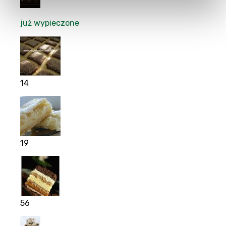
już wypieczone
14
19
56