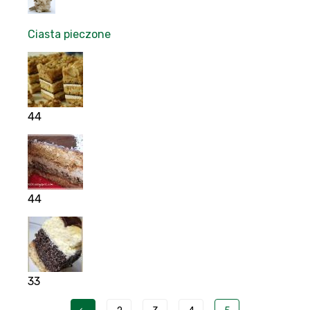
Ciasta pieczone
44
44
33