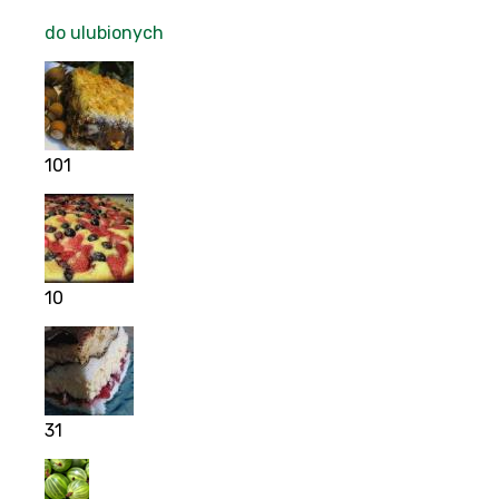
do ulubionych
101
10
31