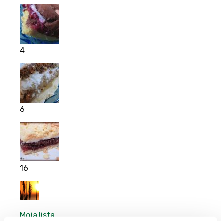
4
6
16
Moja lista