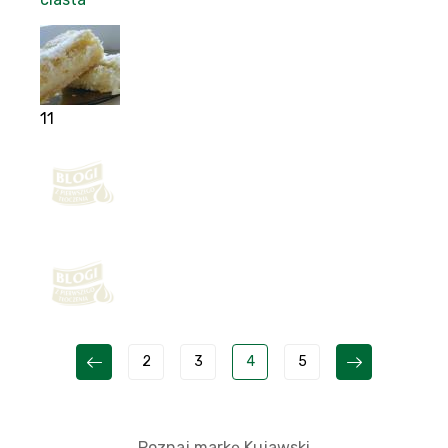
11
2
3
4
5
Poznaj markę Kujawski