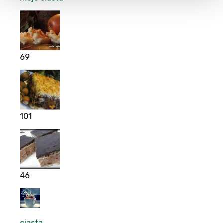
69
101
46
ciasta