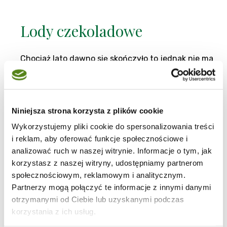
Lody czekoladowe
Chociaż lato dawno się skończyło to jednak nie ma
powodu, żeby maszynę do lodów chować w kat. Ja
niedawno swoją odświeżyłam i zrobiłam lody
czekoladowe.
Desery
|
Jajka
|
Niniejsza strona korzysta z plików cookie
Mleko
|
ponad 1h
|
Wykorzystujemy pliki cookie do spersonalizowania treści
Czekoladowo mi...
|
i reklam, aby oferować funkcje społecznościowe i
Na ochłodę
analizować ruch w naszej witrynie. Informacje o tym, jak
korzystasz z naszej witryny, udostępniamy partnerom
społecznościowym, reklamowym i analitycznym.
kasandraa6
,
Blog:
Magia w kuchni
Partnerzy mogą połączyć te informacje z innymi danymi
20-11-2010
otrzymanymi od Ciebie lub uzyskanymi podczas
korzystania z ich usług.