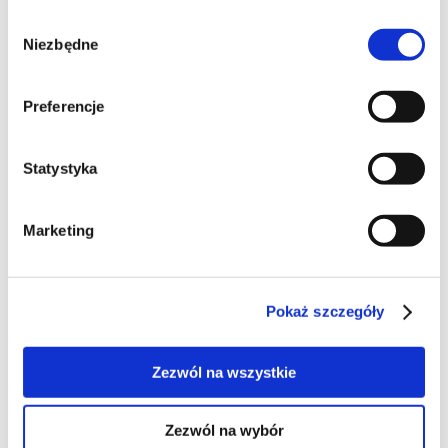
Wybór
Niezbędne
zgody
Preferencje
Statystyka
4
Marketing
Spaghetti bolgonese
Pokaż szczegóły
Spaghetti często gości na naszym stole bo bardzo je
Zezwól na wszystkie
lubimy ,takie tradycyjne ... przyrządza się różne sosy
ale, najczęściej bolognese z dodatkami a makaron do
niego powinien być al dente lekko twardawy ale nie
Zezwól na wybór
surowy i gorący nie przelewamy go zimną wodą -