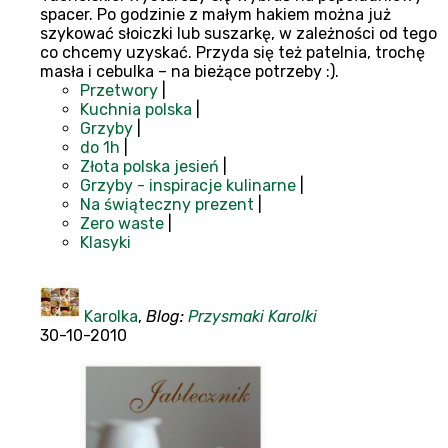
spacer. Po godzinie z małym hakiem można już
szykować słoiczki lub suszarkę, w zależności od tego
co chcemy uzyskać. Przyda się też patelnia, trochę
masła i cebulka – na bieżące potrzeby :).
Przetwory
|
Kuchnia polska
|
Grzyby
|
do 1h
|
Złota polska jesień
|
Grzyby - inspiracje kulinarne
|
Na świąteczny prezent
|
Zero waste
|
Klasyki
Karolka
,
Blog:
Przysmaki Karolki
30-10-2010