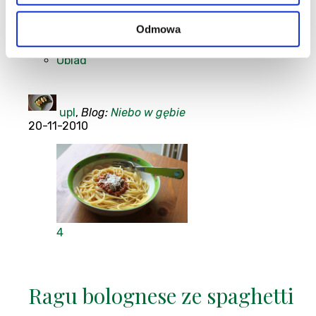
tylko ląduje prosto na talerzach... polany sosem. Taki
szybki obiad.
Odmowa
Kuchnia włoska
|
Makaron
|
Obiad
upl
,
Blog:
Niebo w gębie
20-11-2010
4
Ragu bolognese ze spaghetti