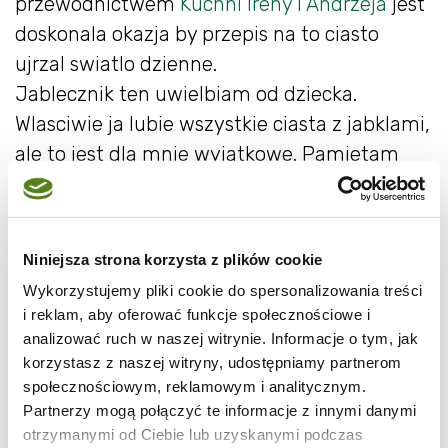
przewodnictwem
Kuchni Ireny i Andrzeja
jest
doskonala okazja by przepis na to ciasto
ujrzal swiatlo dzienne.
Jablecznik ten uwielbiam od dziecka.
Wlasciwie ja lubie wszystkie ciasta z jabklami,
ale to jest dla mnie wyjatkowe. Pamietam
gdy jako mala dziewczynka pomagalam
Mamie przygotowac ciasto. Zawsze
podjadalam je ukradkiem. Potem starannie
Niniejsza strona korzysta z plików cookie
wykladalam na blache i gladzilam by nie bylo
Wykorzystujemy pliki cookie do spersonalizowania treści
nierownosci. A potem przychodzila chwila, na
i reklam, aby oferować funkcje społecznościowe i
ktora czekalam najbardziej, czyli nakladanie
analizować ruch w naszej witrynie. Informacje o tym, jak
warstwy jablek. Mama zawsze karcila mnie,
korzystasz z naszej witryny, udostępniamy partnerom
społecznościowym, reklamowym i analitycznym.
ze wszystko wyjem i do ciasta napewno ich
Partnerzy mogą połączyć te informacje z innymi danymi
zabraknie.
otrzymanymi od Ciebie lub uzyskanymi podczas