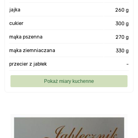
jajka
260 g
cukier
300 g
mąka pszenna
270 g
mąka ziemniaczana
330 g
przecier z jabłek
-