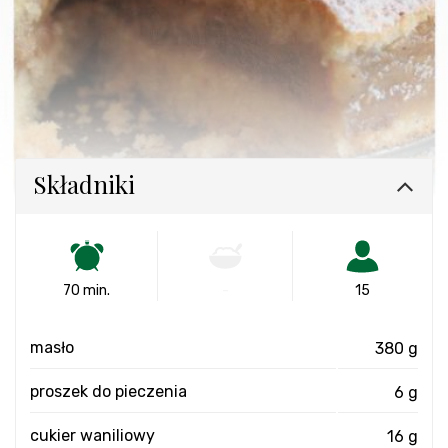
Składniki
70 min.
-
15
masło
380 g
proszek do pieczenia
6 g
cukier waniliowy
16 g