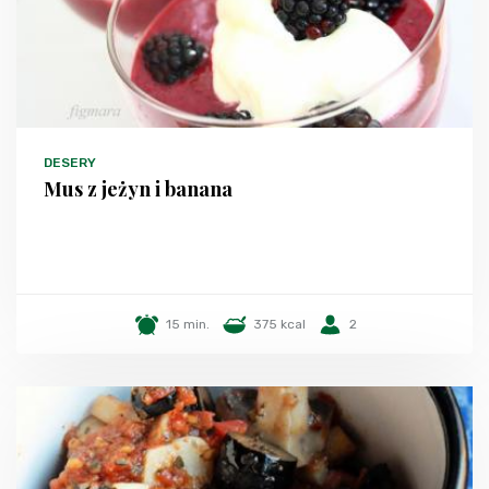
DESERY
Mus z jeżyn i banana
15 min.
375 kcal
2