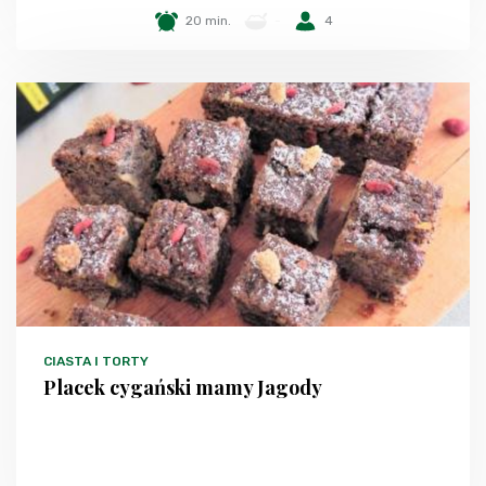
20 min.
-
4
CIASTA I TORTY
Placek cygański mamy Jagody