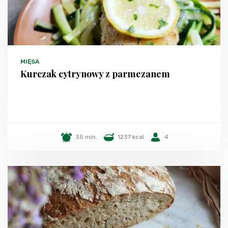
MIĘSA
Kurczak cytrynowy z parmezanem
35 min.
1237 kcal
4