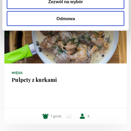
Zezwól na wybór
Odmowa
MIĘSA
Pulpety z kurkami
1 godz.
-
6