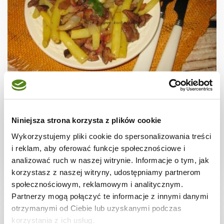
WIEPRZOWINA
Fasolka z boczkiem i grzybami
Niniejsza strona korzysta z plików cookie
Wykorzystujemy pliki cookie do spersonalizowania treści
i reklam, aby oferować funkcje społecznościowe i
analizować ruch w naszej witrynie. Informacje o tym, jak
40 min.
1298 kcal
-
korzystasz z naszej witryny, udostępniamy partnerom
społecznościowym, reklamowym i analitycznym.
Partnerzy mogą połączyć te informacje z innymi danymi
otrzymanymi od Ciebie lub uzyskanymi podczas
korzystania z ich usług.