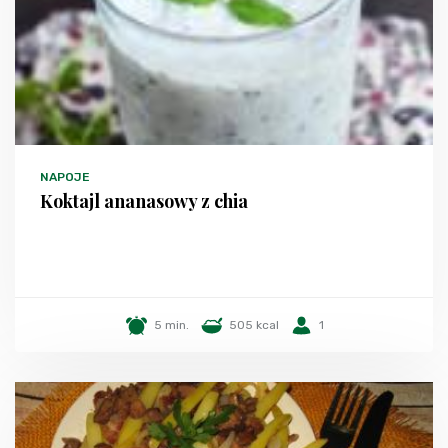
NAPOJE
Koktajl ananasowy z chia
5 min.
505 kcal
1