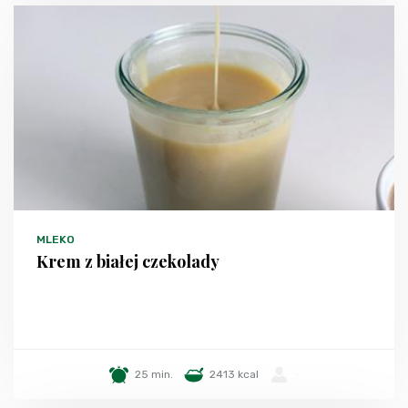
MLEKO
Krem z białej czekolady
25 min.
2413 kcal
-