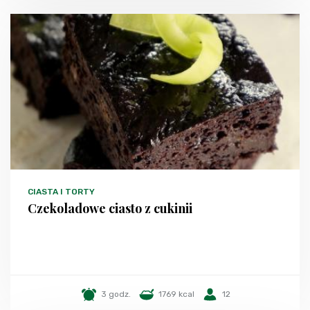
CIASTA I TORTY
Czekoladowe ciasto z cukinii
3 godz.
1769 kcal
12