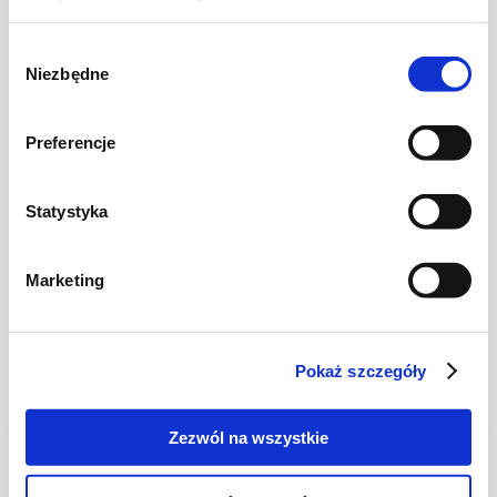
Wybór
Niezbędne
zgody
Preferencje
Statystyka
PIEROGI
Marketing
Serowe sakiewki z kurczakiem w sosie curry
z mlekiem kokosowym
Pokaż szczegóły
-
-
2
Zezwól na wszystkie