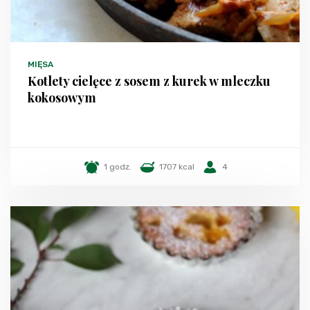
MIĘSA
Kotlety cielęce z sosem z kurek w mleczku
kokosowym
1 godz.
1707 kcal
4