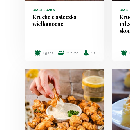
CIASTECZKA
CIAST
Kruche ciasteczka
Kruc
wielkanocne
mle
sko
1 godz.
919 kcal
10