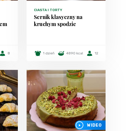
CIASTA I TORTY
Sernik klasyczny na
iem
kruchym spodzie
8
1 dzień
4890 kcal
12
WIDEO