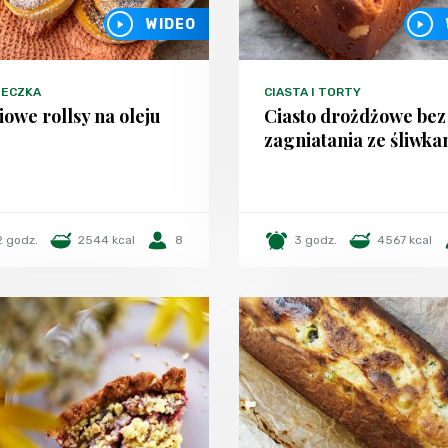
WIDEO
TECZKA
CIASTA I TORTY
owe rollsy na oleju
Ciasto drożdżowe bez
zagniatania ze śliwka
2 godz.
2544 kcal
8
3 godz.
4567 kcal