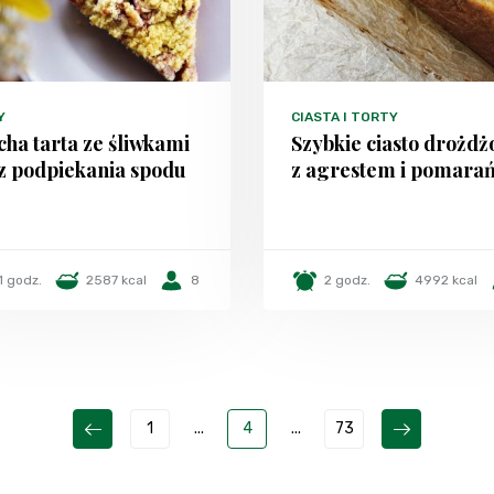
Y
CIASTA I TORTY
ha tarta ze śliwkami
Szybkie ciasto drożd
z podpiekania spodu
z agrestem i pomara
1 godz.
2587 kcal
8
2 godz.
4992 kcal
1
...
4
...
73