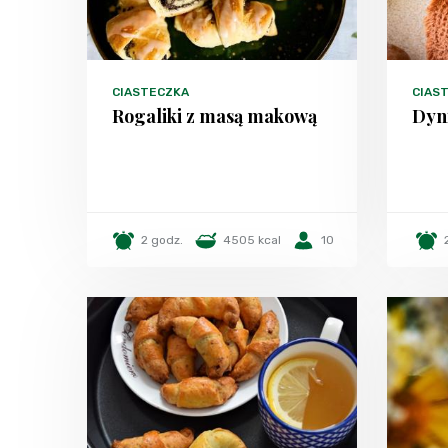
CIASTECZKA
CIAS
Rogaliki z masą makową
Dyni
2 godz.
4505 kcal
10