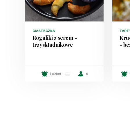
CIASTECZKA
TART
Rogaliki z serem -
Kruc
trzyskładnikowe
- be
1 dzień
-
6