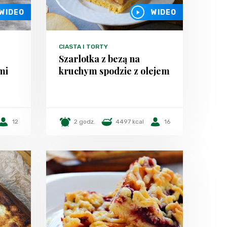
WIDEO
WIDEO
CIASTA I TORTY
Szarlotka z bezą na
mi
kruchym spodzie z olejem
12
2 godz.
4497 kcal
16