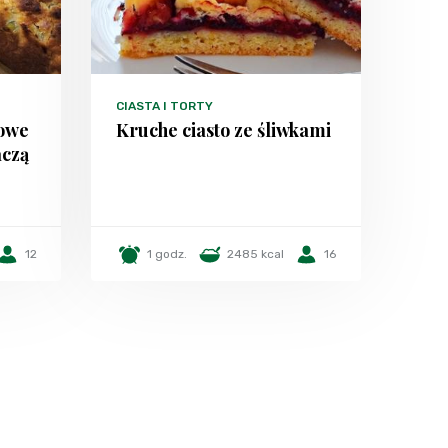
CIASTA I TORTY
żowe
Kruche ciasto ze śliwkami
ńczą
12
1 godz.
2485 kcal
16