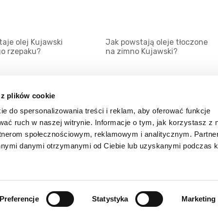
aje olej Kujawski
Jak powstają oleje tłoczone
go rzepaku?
na zimno Kujawski?
 z plików cookie
ie do spersonalizowania treści i reklam, aby oferować funkcje
Mapa serwisu
Kat
wać ruch w naszej witrynie. Informacje o tym, jak korzystasz z 
Kanały RSS
Kon
rtnerom społecznościowym, reklamowym i analitycznym. Partn
innymi danymi otrzymanymi od Ciebie lub uzyskanymi podczas k
Porady
Zal
Preferencje
Statystyka
Marketing