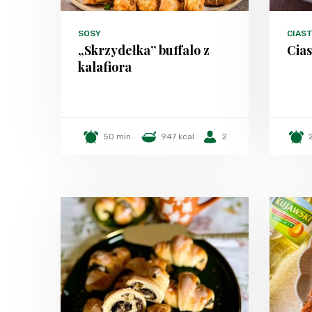
SOSY
CIAST
„Skrzydełka” buffalo z
Cia
kalafiora
50 min.
947 kcal
2