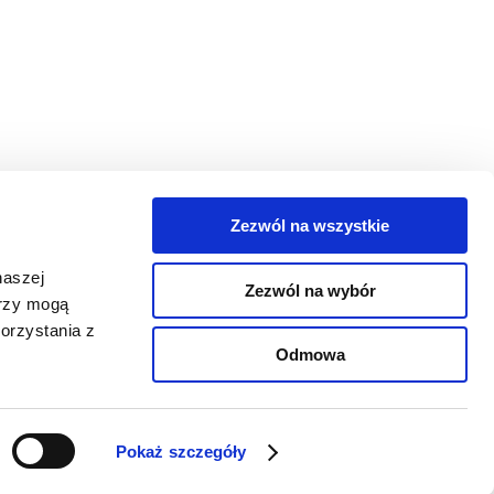
Zezwól na wszystkie
egorie
naszej
Zezwól na wybór
takt
erzy mogą
orzystania z
oguj się
Odmowa
Pokaż szczegóły