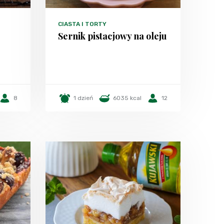
CIASTA I TORTY
Sernik pistacjowy na oleju
8
1 dzień
6035 kcal
12