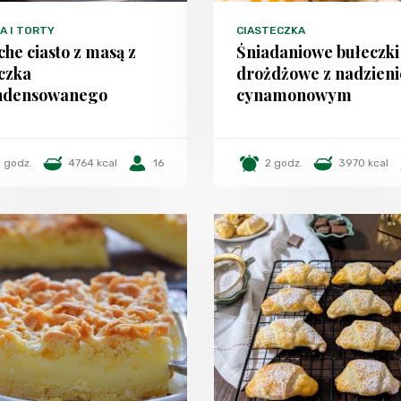
A I TORTY
CIASTECZKA
he ciasto z masą z
Śniadaniowe bułeczki
czka
drożdżowe z nadzien
ndensowanego
cynamonowym
1 godz.
4764 kcal
16
2 godz.
3970 kcal