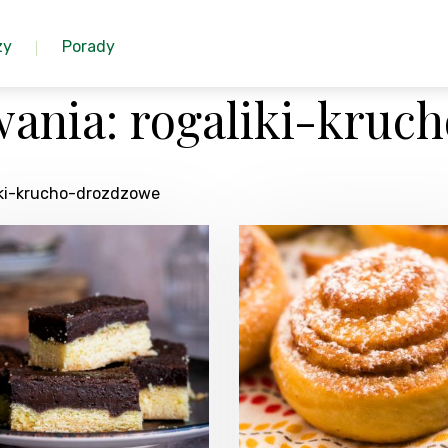
zy
Porady
ania: rogaliki-kruc
liki-krucho-drozdzowe