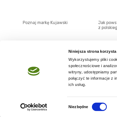
Poznaj markę Kujawski
Jak powst
z polskie
Niniejsza strona korzysta
Wykorzystujemy pliki cook
O serwisie
społecznościowe i analizo
Regulamin
witryny, udostępniamy pa
połączyć te informacje z 
Polityka prywatności
ich usług.
Wybór
Niezbędne
Copyright @2026 zpierwszegotloczenia.pl
zgody