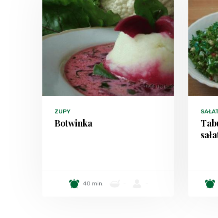
ZUPY
SAŁA
Botwinka
Tabu
sała
40 min.
-
-