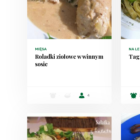
MIĘSA
NA LE
Roladki ziołowe w winnym
Tagl
sosie
-
-
4