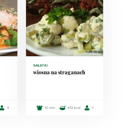
SAŁATKI
wiosna na straganach
3
10 min.
412 kcal
1