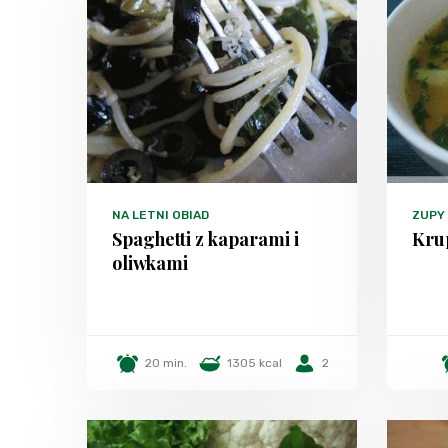
NA LETNI OBIAD
ZUPY
Spaghetti z kaparami i
Kru
oliwkami
20 min.
1305 kcal
2