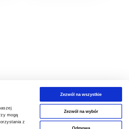
Zezwól na wszystkie
egorie
naszej
Zezwól na wybór
takt
erzy mogą
orzystania z
oguj się
Odmowa