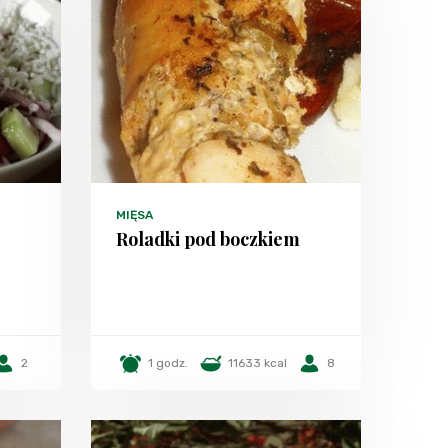
MIĘSA
Roladki pod boczkiem
2
1 godz.
11633 kcal
8