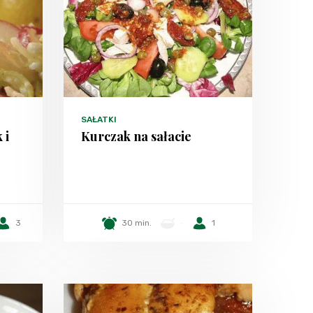
SAŁATKI
 i
Kurczak na sałacie
3
30 min.
-
1