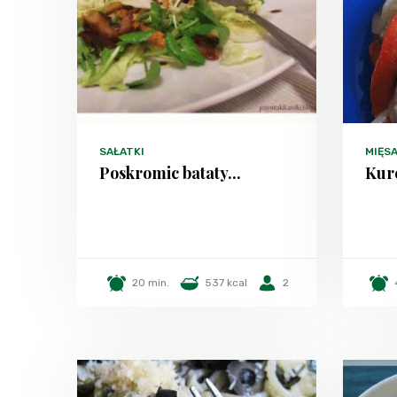
SAŁATKI
MIĘS
Poskromic bataty...
Kur
20 min.
537 kcal
2