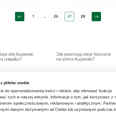
1
...
26
27
28
aje olej Kujawski
Jak powstają oleje tłoczone
go rzepaku?
na zimno Kujawski?
 z plików cookie
ie do spersonalizowania treści i reklam, aby oferować funkcje
Mapa serwisu
Kat
wać ruch w naszej witrynie. Informacje o tym, jak korzystasz z 
Kanały RSS
Kon
rtnerom społecznościowym, reklamowym i analitycznym. Partn
innymi danymi otrzymanymi od Ciebie lub uzyskanymi podczas k
Porady
Zal