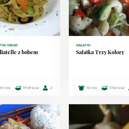
TNI OBIAD
SAŁATKI
iatelle z bobem
Sałatka Trzy Kolory
30 min.
1938 kcal
2
10 min.
1702 kcal