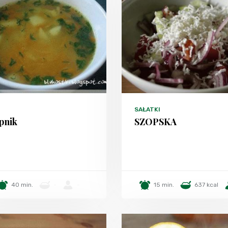
SAŁATKI
pnik
SZOPSKA
40 min.
-
-
15 min.
637 kcal