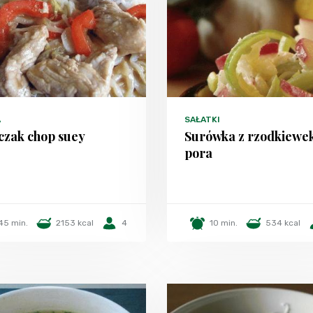
A
SAŁATKI
czak chop suey
Surówka z rzodkiewek
pora
45 min.
2153 kcal
4
10 min.
534 kcal