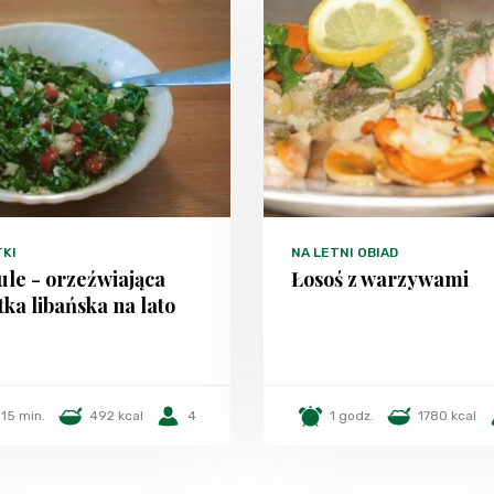
TKI
NA LETNI OBIAD
le - orzeźwiająca
Łosoś z warzywami
tka libańska na lato
15 min.
492 kcal
4
1 godz.
1780 kcal