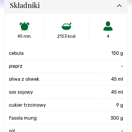
Składniki
45 min.
2153 kcal
4
cebula
150 g
pieprz
-
oliwa z oliwek
45 ml
sos sojowy
45 ml
cukier trzcinowy
9 g
fasola mung
300 g
sól
-