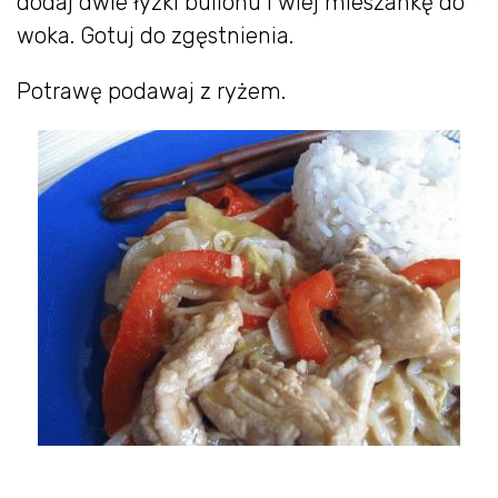
dodaj dwie łyżki bulionu i wlej mieszankę do
woka. Gotuj do zgęstnienia.
Potrawę podawaj z ryżem.