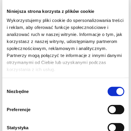
500 g mięsa z piersi kurczaka (lub indyka)
Niniejsza strona korzysta z plików cookie
1 cebula
Wykorzystujemy pliki cookie do spersonalizowania treści
i reklam, aby oferować funkcje społecznościowe i
3 ząbki czosnku
analizować ruch w naszej witrynie. Informacje o tym, jak
korzystasz z naszej witryny, udostępniamy partnerom
strąk czerwonej papryki
społecznościowym, reklamowym i analitycznym.
Partnerzy mogą połączyć te informacje z innymi danymi
300 g kiełków fasoli mung
otrzymanymi od Ciebie lub uzyskanymi podczas
korzystania z ich usług.
3 łyżki jasnego sosu sojowego
Wybór
2 łyżeczki brązowego cukru
Niezbędne
zgody
sól, pieprz, oliwa z oliwek
Preferencje
400 ml bulionu z kurczaka
Statystyka