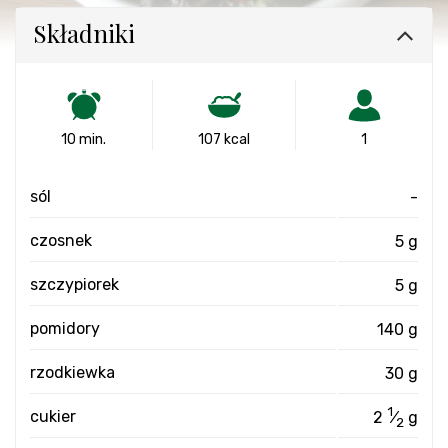
Składniki
10 min.
107 kcal
1
sól
-
czosnek
5 g
szczypiorek
5 g
pomidory
140 g
rzodkiewka
30 g
1
cukier
2
⁄
g
2