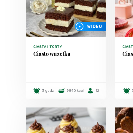
WIDEO
CIASTA I TORTY
CIAST
Ciasto wuzetka
Cias
3 godz.
9890 kcal
12