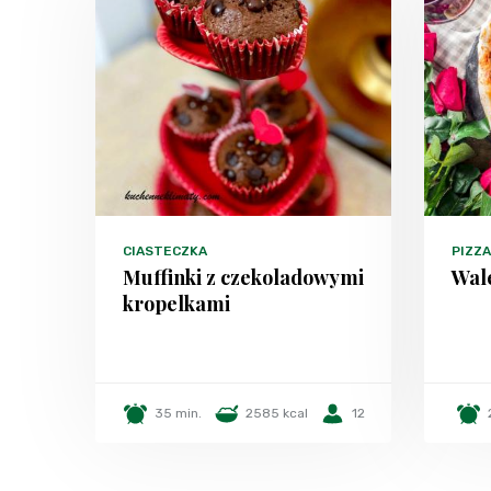
CIASTECZKA
PIZZA
Muffinki z czekoladowymi
Wal
kropelkami
35 min.
2585 kcal
12