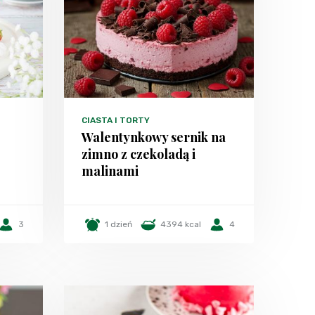
CIASTA I TORTY
Walentynkowy sernik na
zimno z czekoladą i
malinami
3
1 dzień
4394 kcal
4