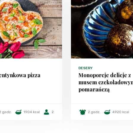
DESERY
entynkowa pizza
Monoporcje delicje z
musem czekoladowym
pomarańczą
2 godz.
1904 kcal
2
2 godz.
4920 kcal