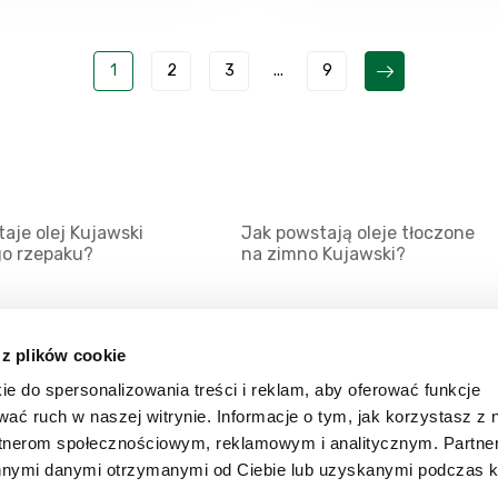
1
2
3
...
9
aje olej Kujawski
Jak powstają oleje tłoczone
go rzepaku?
na zimno Kujawski?
 z plików cookie
ie do spersonalizowania treści i reklam, aby oferować funkcje
Mapa serwisu
Kat
wać ruch w naszej witrynie. Informacje o tym, jak korzystasz z 
Kanały RSS
Kon
rtnerom społecznościowym, reklamowym i analitycznym. Partn
innymi danymi otrzymanymi od Ciebie lub uzyskanymi podczas k
Porady
Zal