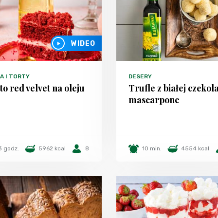
WIDEO
A I TORTY
DESERY
to red velvet na oleju
Trufle z białej czekola
mascarpone
3 godz.
5962 kcal
8
10 min.
4554 kcal