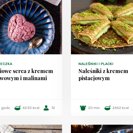
TECZKA
NALEŚNIKI I PLACKI
siowe serca z kremem
Naleśniki z kremem
łwowym i malinami
pistacjowym
 godz.
6530 kcal
12
20 min.
2652 kcal