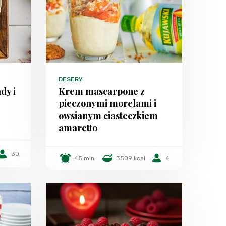
DESERY
dy i
Krem mascarpone z
pieczonymi morelami i
owsianym ciasteczkiem
amaretto
30
45 min.
3509 kcal
4