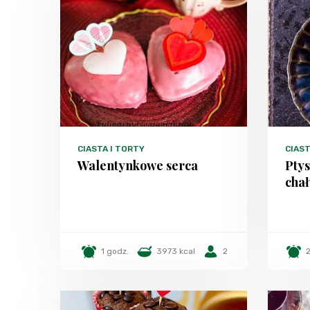
CIASTA I TORTY
CIAS
Walentynkowe serca
Pty
cha
1 godz.
3973 kcal
2
2