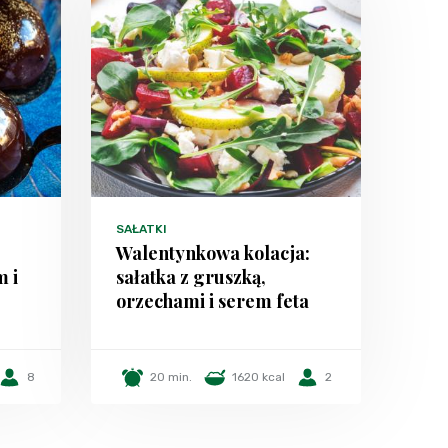
SAŁATKI
Walentynkowa kolacja:
 i
sałatka z gruszką,
orzechami i serem feta
8
20 min.
1620 kcal
2