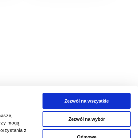
Zezwól na wszystkie
egorie
naszej
Zezwól na wybór
takt
erzy mogą
orzystania z
oguj się
Odmowa