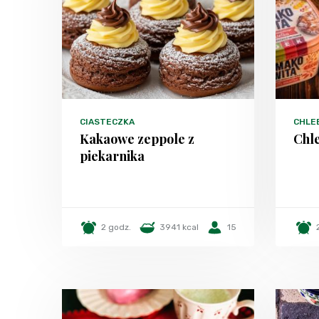
CIASTECZKA
CHLEB
Kakaowe zeppole z
Chl
piekarnika
2 godz.
3941 kcal
15