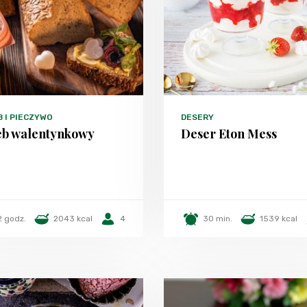
 I PIECZYWO
DESERY
eb walentynkowy
Deser Eton Mess
2 godz.
2043 kcal
4
30 min.
1539 kcal