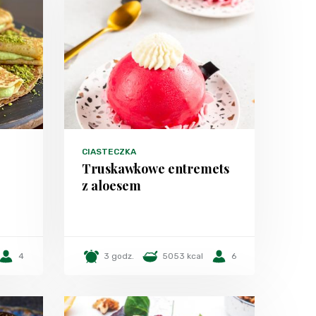
CIASTECZKA
Truskawkowe entremets
z aloesem
4
3 godz.
5053 kcal
6