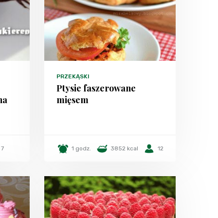
PRZEKĄSKI
Ptysie faszerowane
na
mięsem
7
1 godz.
3852 kcal
12