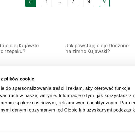
1
...
7
8
9
aje olej Kujawski
Jak powstają oleje tłoczone
go rzepaku?
na zimno Kujawski?
 z plików cookie
ie do spersonalizowania treści i reklam, aby oferować funkcje
Mapa serwisu
Kat
wać ruch w naszej witrynie. Informacje o tym, jak korzystasz z 
Kanały RSS
Kon
rtnerom społecznościowym, reklamowym i analitycznym. Partn
innymi danymi otrzymanymi od Ciebie lub uzyskanymi podczas k
Porady
Zal