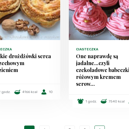
TECZKA
CIASTECZKA
kie drożdżówki serca
One naprawdę są
rzechowym
jadalne...czyli
zieniem
czekoladowe babeczki
różowym kremem
serow…
2 godz.
4166 kcal
10
1 godz.
7540 kcal