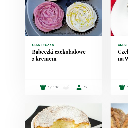
CIASTECZKA
CIAST
Babeczki czekoladowe
Cze
z kremem
na 
1 godz.
-
12