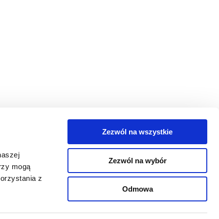
Zezwól na wszystkie
egorie
naszej
Zezwól na wybór
takt
erzy mogą
orzystania z
oguj się
Odmowa