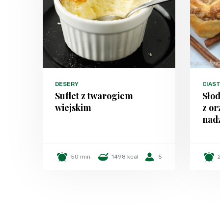
DESERY
CIAS
Suflet z twarogiem
Słod
wiejskim
z o
nad
50 min.
1498 kcal
5