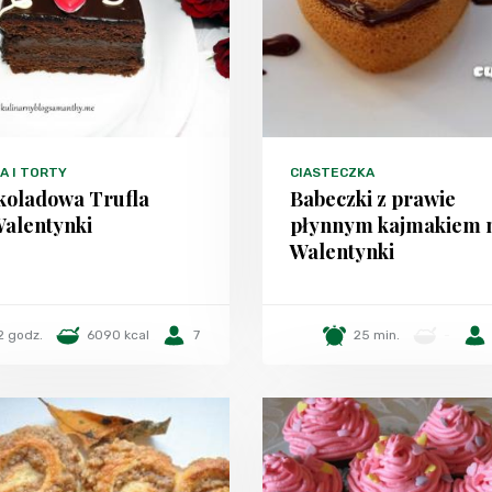
A I TORTY
CIASTECZKA
koladowa Trufla
Babeczki z prawie
Walentynki
płynnym kajmakiem 
Walentynki
2 godz.
6090 kcal
7
25 min.
-