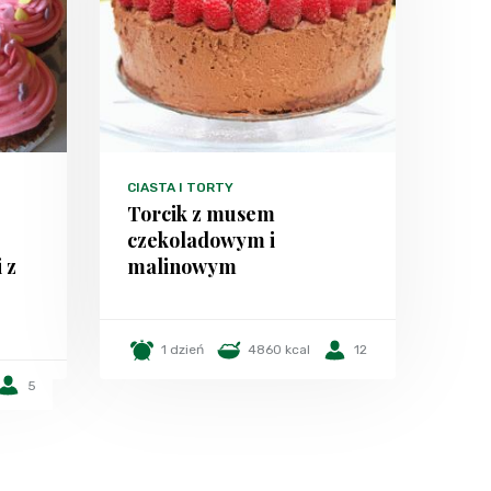
CIASTA I TORTY
Torcik z musem
czekoladowym i
 z
malinowym
1 dzień
4860 kcal
12
5