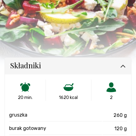
Składniki
20 min.
1620 kcal
2
gruszka
260 g
burak gotowany
120 g