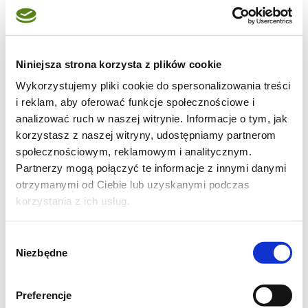
pokrojony w kostkę
100g orzechów włoskich, lekko
uprażonych i posiekanych
100g sera feta, pokrojonego w kostkę
Niniejsza strona korzysta z plików cookie
100g mieszanej sałaty, np. rukoli,
Wykorzystujemy pliki cookie do spersonalizowania treści
i reklam, aby oferować funkcje społecznościowe i
szpinaku i jarmużu
analizować ruch w naszej witrynie. Informacje o tym, jak
2 łyżki miodu
korzystasz z naszej witryny, udostępniamy partnerom
2 łyżki octu balsamicznego
społecznościowym, reklamowym i analitycznym.
3 łyżki oliwy z oliwek
Partnerzy mogą połączyć te informacje z innymi danymi
otrzymanymi od Ciebie lub uzyskanymi podczas
Sól i świeżo mielony pieprz do smaku
korzystania z ich usług.
Wybór
Niezbędne
zgody
Preferencje