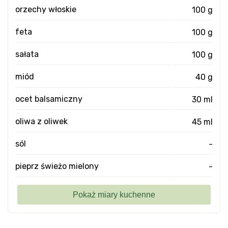
orzechy włoskie
100 g
feta
100 g
sałata
100 g
miód
40 g
ocet balsamiczny
30 ml
oliwa z oliwek
45 ml
sól
-
pieprz świeżo mielony
-