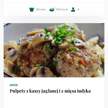
40 min.
920 kcal
4
DRÓB
Pulpety z kaszy jaglanej i z mięsa indyka