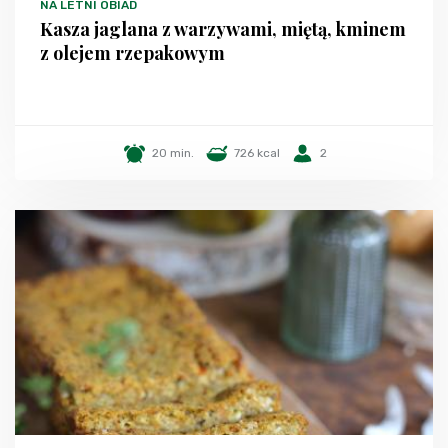
NA LETNI OBIAD
Kasza jaglana z warzywami, miętą, kminem
z olejem rzepakowym
20 min.
726 kcal
2