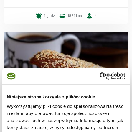
1 godz.
1851 kcal
4
Niniejsza strona korzysta z plików cookie
Wykorzystujemy pliki cookie do spersonalizowania treści
CHLEB I PIECZYWO
i reklam, aby oferować funkcje społecznościowe i
Domowe bajgle z koperkowym twarożkiem
analizować ruch w naszej witrynie. Informacje o tym, jak
i wędzonym łososiem
korzystasz z naszej witryny, udostępniamy partnerom