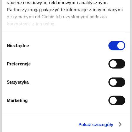
społecznościowym, reklamowym i analitycznym.
Partnerzy mogą połączyć te informacje z innymi danymi
otrzymanymi od Ciebie lub uzyskanymi podczas
2 godz.
4036 kcal
8
korzystania z ich usług.
Wybór
Niezbędne
zgody
Preferencje
Statystyka
Marketing
DIETA WEGETARIAŃSKA
Pokaż szczegóły
Kasza jaglana po meksykańsku