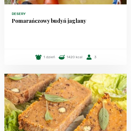
DESERY
Pomarańczowy budyń jaglany
1 dzień
1420 kcal
3