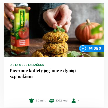
WIDEO
DIETA WEGETARIAŃSKA
Pieczone kotlety jaglane z dynią i
szpinakiem
30 min.
1072 kcal
4