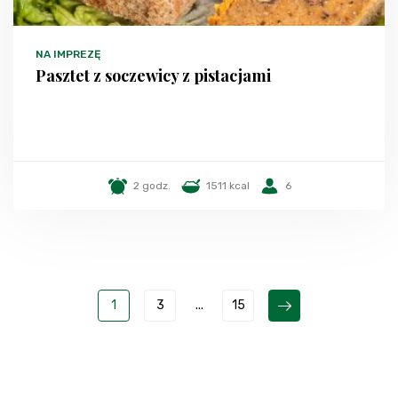
NA IMPREZĘ
Pasztet z soczewicy z pistacjami
2 godz.
1511 kcal
6
1
3
...
15