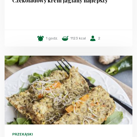
Czekoladowy krem jaglany najlepszy
1 godz.
1123 kcal
2
PRZEKĄSKI