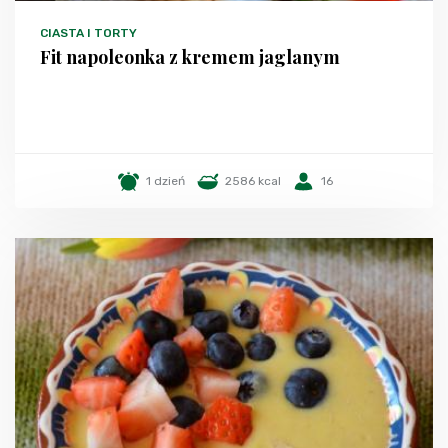
CIASTA I TORTY
Fit napoleonka z kremem jaglanym
1 dzień
2586 kcal
16