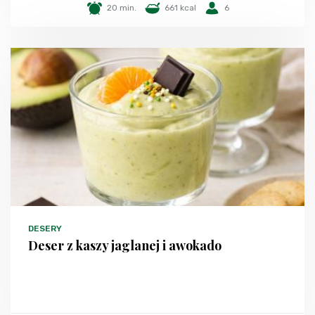
20 min.
661 kcal
6
DESERY
Deser z kaszy jaglanej i awokado