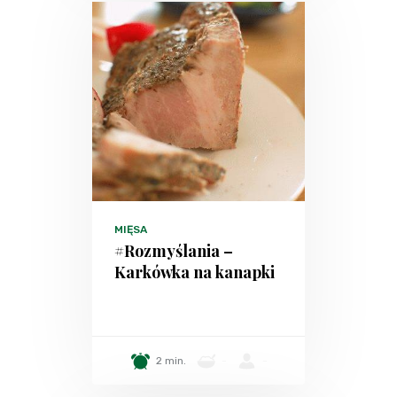
MIĘSA
#Rozmyślania –
Karkówka na kanapki
2 min.
-
-