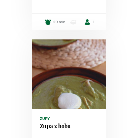
20 min.
-
1
ZUPY
Zupa z bobu