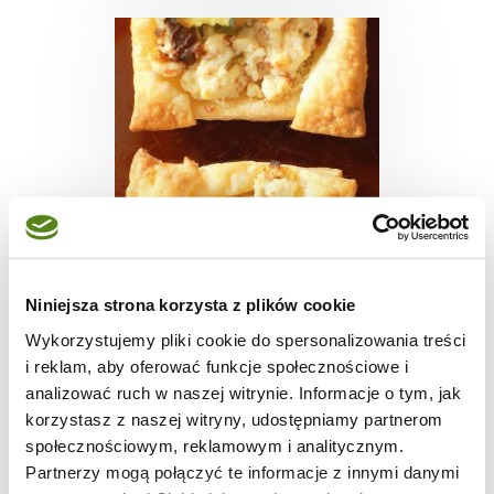
TARTY
Niniejsza strona korzysta z plików cookie
#Jak poradzić sobie z
Wykorzystujemy pliki cookie do spersonalizowania treści
jesienną chandrą cz 1?
i reklam, aby oferować funkcje społecznościowe i
analizować ruch w naszej witrynie. Informacje o tym, jak
korzystasz z naszej witryny, udostępniamy partnerom
społecznościowym, reklamowym i analitycznym.
35 min.
-
-
Partnerzy mogą połączyć te informacje z innymi danymi