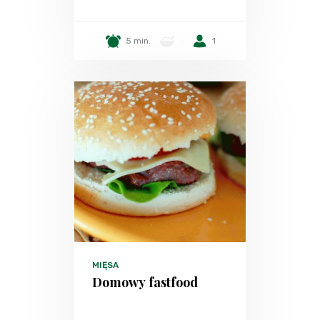
5 min.
-
1
MIĘSA
Domowy fastfood