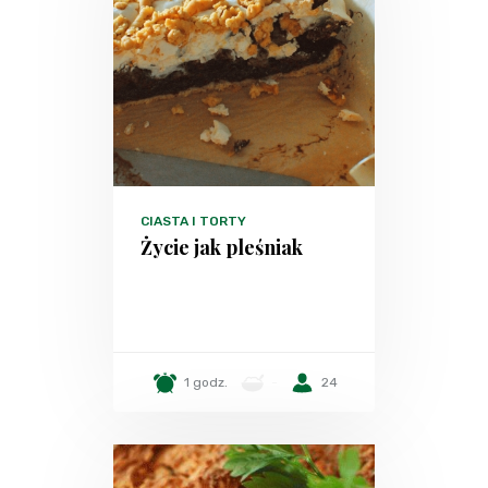
CIASTA I TORTY
Życie jak pleśniak
1 godz.
-
24