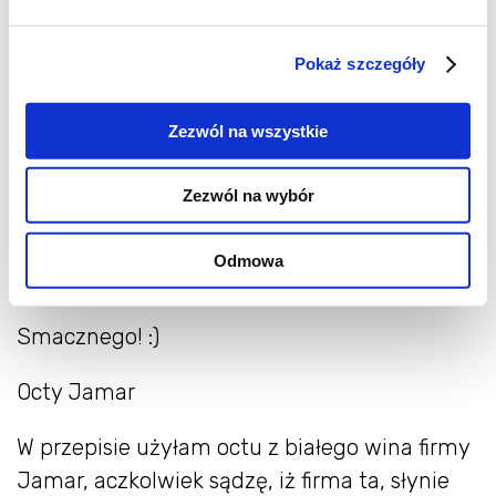
do słoika (przedtem wypasteryzowanego).
Pokaż szczegóły
4. Włożyć pomidory do słoika, wrzucić
ulubione zioła.
Zezwól na wszystkie
5. Przygotować marynatę. Ja zrobiłam 90%
procent oliwy, a 10% octu z białego wina.
Zezwól na wybór
Zalać słoik.
Odmowa
et voila:)
Smacznego! :)
Octy Jamar
W przepisie użyłam octu z białego wina firmy
Jamar, aczkolwiek sądzę, iż firma ta, słynie