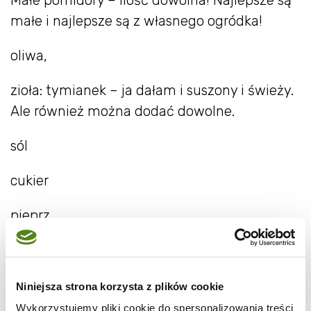
Małe pomidory – ilość dowolna! Najlepsze są
małe i najlepsze są z własnego ogródka!
oliwa,
zioła: tymianek – ja dałam i suszony i świeży.
Ale również można dodać dowolne.
sól
cukier
pieprz
czosnek
ocet z białego wina (ja dałam ocet
firmy
Niniejsza strona korzysta z plików cookie
Jamar
)
Wykorzystujemy pliki cookie do spersonalizowania treści