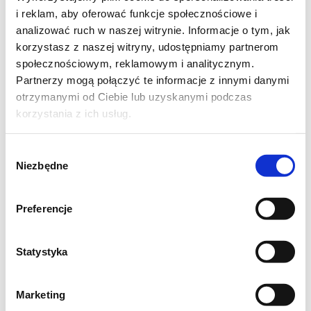
i reklam, aby oferować funkcje społecznościowe i
Jak robić
analizować ruch w naszej witrynie. Informacje o tym, jak
korzystasz z naszej witryny, udostępniamy partnerom
1. Pomidorki umyć, pokroić na pół. Ułożyć na
społecznościowym, reklamowym i analitycznym.
Partnerzy mogą połączyć te informacje z innymi danymi
blasze, uprzednio wyłożoną folią aluminiową.
otrzymanymi od Ciebie lub uzyskanymi podczas
Pomidory układać tak by miąższ był u góry.
korzystania z ich usług.
Posypać solą, cukrem, tymiankiem i skropić
oliwą.
Wybór
Niezbędne
zgody
2. W tym czasie nagrzać piekarnik na 120
stopni. Jak się nagrzeje, wstawić pomidory
Preferencje
do pieca. Wyłączyć piekarnik. Pomidory
zostawić tak na noc. Nie otwierać piekarnika
Statystyka
aż do rana!!
Marketing
3. Wyjąć pomidory. Pokroić czosnek i włożyć