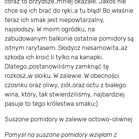
coraz to brzydsze..mniej okazałe. Jakoś nie
chce się ich brać do ręki..a tu błąd! Bo właśnie
teraz ich smak jest niepowtarzalny,
najsłodszy. W moim ogródku, na
zabudowanym balkonie ostatnie pomidory są
istnym rarytasem. Słodycz niesamowita..aż
szkoda ich kroić li tylko na kanapki.
Dlatego..postanowiliśmy zamknąć tę
rozkosz..w słoiku. W zalewie. W obecności
czosnku oraz oliwy, ziół..oraz octu z białego
wina, który, tak stwierdziliśmy, najbardziej
pasuje to tego królestwa smaku:)
Suszone pomidory w zalewie octowo-oliwnej
Pomysł na suszone pomidory wzięłam z