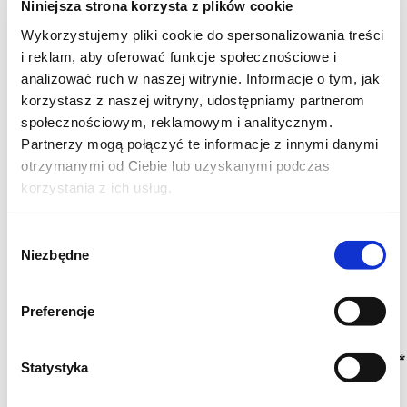
Niniejsza strona korzysta z plików cookie
Wykorzystujemy pliki cookie do spersonalizowania treści
- Zaraz…jakaś Ty dziwna…a czy Ty nie jesteś z
i reklam, aby oferować funkcje społecznościowe i
obrazu?
analizować ruch w naszej witrynie. Informacje o tym, jak
korzystasz z naszej witryny, udostępniamy partnerom
- A Panienka to ma rację. Jam z obrazu. Po
społecznościowym, reklamowym i analitycznym.
pomoc przyszłam. Bom od razu jak Panienkę
Partnerzy mogą połączyć te informacje z innymi danymi
otrzymanymi od Ciebie lub uzyskanymi podczas
zobaczyła to wiedziałam, że Panienka to tęga
korzystania z ich usług.
głowa.
Wybór
- Ale jak..skąd..Kurde, przecież Ty jesteś z
Niezbędne
zgody
obrazu Chełmońskiego..skąd tutaj się wzięłaś!
Preferencje
- No wyszłam.
************************************************
Statystyka
Poprzednie historie można przeczytać tutaj: