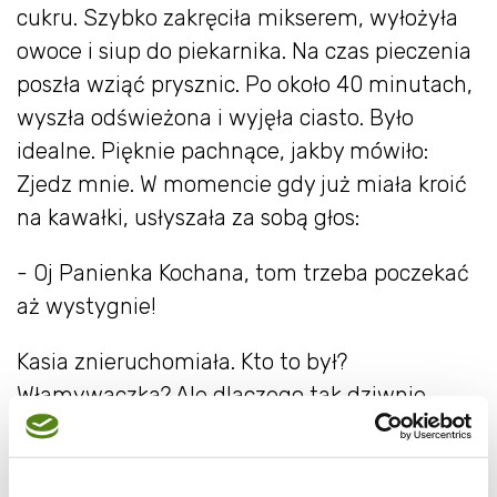
cukru. Szybko zakręciła mikserem, wyłożyła
owoce i siup do piekarnika. Na czas pieczenia
poszła wziąć prysznic. Po około 40 minutach,
wyszła odświeżona i wyjęła ciasto. Było
idealne. Pięknie pachnące, jakby mówiło:
Zjedz mnie. W momencie gdy już miała kroić
na kawałki, usłyszała za sobą głos:
- Oj Panienka Kochana, tom trzeba poczekać
aż wystygnie!
Kasia znieruchomiała. Kto to był?
Włamywaczka? Ale dlaczego tak dziwnie
mówi??? Szybko się odwróciła, trzymając
nadal nóż w ręce. Już miała zaatakować..jak
nagle dostała olśnienia.