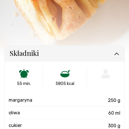
Składniki
55 min.
5805 kcal
-
margaryna
250 g
oliwa
60 ml
cukier
300 g