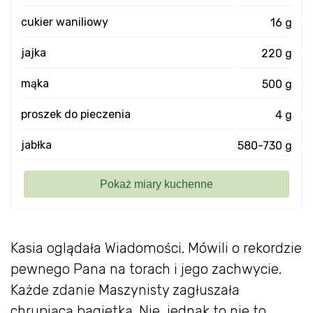
cukier waniliowy
16 g
jajka
220 g
mąka
500 g
proszek do pieczenia
4 g
jabłka
580-730 g
Kasia oglądała Wiadomości. Mówili o rekordzie
pewnego Pana na torach i jego zachwycie.
Każde zdanie Maszynisty zagłuszała
chrupiącą bagietką. Nie, jednak to nie to.