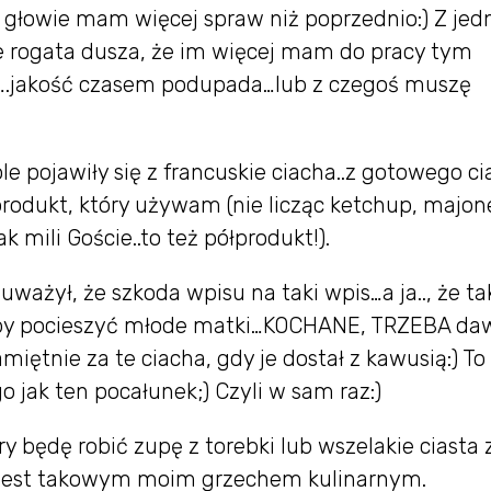
głowie mam więcej spraw niż poprzednio:) Z jed
ie rogata dusza, że im więcej mam do pracy tym
ony….jakość czasem podupada…lub z czegoś muszę
le pojawiły się z francuskie ciacha..z gotowego ci
produkt, który używam (nie licząc ketchup, majon
 mili Goście..to też półprodukt!).
uważył, że szkoda wpisu na taki wpis…a ja.., że ta
..by pocieszyć młode matki…KOCHANE, TRZEBA da
miętnie za te ciacha, gdy je dostał z kawusią:) To 
o jak ten pocałunek;) Czyli w sam raz:)
ry będę robić zupę z torebki lub wszelakie ciasta 
e jest takowym moim grzechem kulinarnym.