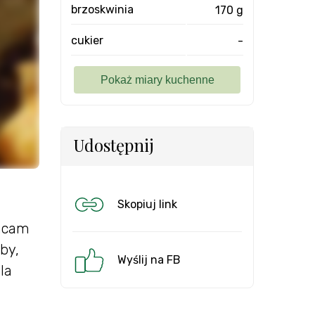
brzoskwinia
170 g
cukier
-
Udostępnij
Skopiuj link
racam
by,
Wyślij na FB
la