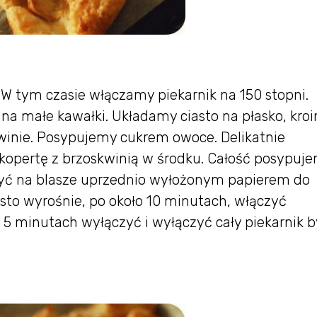
 W tym czasie włączamy piekarnik na 150 stopni.
na małe kawałki. Układamy ciasto na płasko, kro
winie. Posypujemy cukrem owoce. Delikatnie
 kopertę z brzoskwinią w środku. Całość posypuj
żyć na blasze uprzednio wyłożonym papierem do
asto wyrośnie, po około 10 minutach, włączyć
o 5 minutach wyłączyć i wyłączyć cały piekarnik b