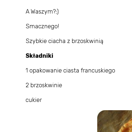
A Waszym?:)
Smacznego!
Szybkie ciacha z brzoskwinią
Składniki
1 opakowanie ciasta francuskiego
2 brzoskwinie
cukier