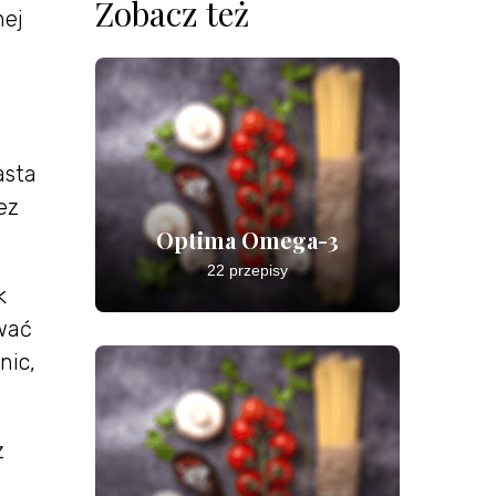
Zobacz też
nej
asta
ez
Optima Omega-3
22 przepisy
k
wać
nic,
z