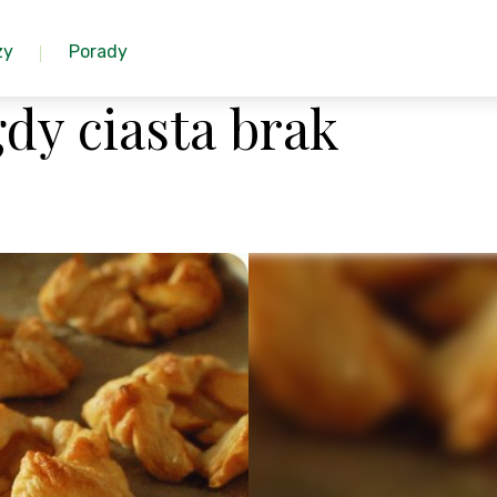
zy
Porady
gdy ciasta brak