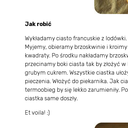
Jak robić
Wykładamy ciasto francuskie z lodówki.
Myjemy, obieramy brzoskwinie i kroimy 
kwadraty. Po środku nakładamy brzosk
przecinamy boki ciasta tak by złożyć w
grubym cukrem. Wszystkie ciastka uło
pieczenia. Włożyć do piekarnika. Jak ci
termoobieg by się lekko zarumieniły. P
ciastka same doszły.
Et voila! :)