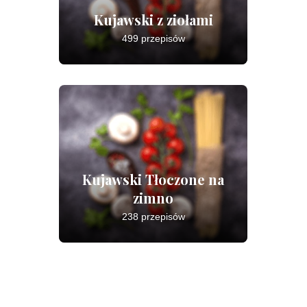
Kujawski z ziołami
499 przepisów
Kujawski Tłoczone na
zimno
238 przepisów