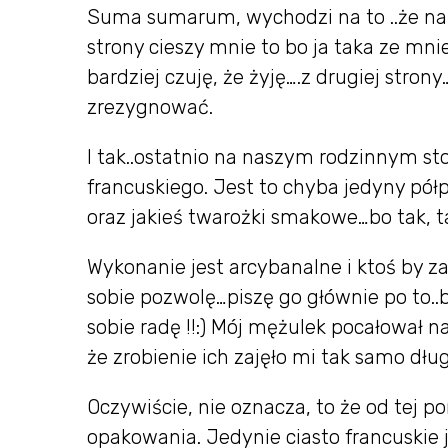
Suma sumarum, wychodzi na to ..że na 
strony cieszy mnie to bo ja taka ze mn
bardziej czuję, że żyję….z drugiej str
zrezygnować.
I tak..ostatnio na naszym rodzinnym sto
francuskiego. Jest to chyba jedyny pół
oraz jakieś twarożki smakowe…bo tak, tak
Wykonanie jest arcybanalne i ktoś by za
sobie pozwolę…piszę go głównie po to
sobie radę !!:) Mój mężulek pocałował na
że zrobienie ich zajęło mi tak samo dług
Oczywiście, nie oznacza, to że od tej po
opakowania. Jedynie ciasto francuski