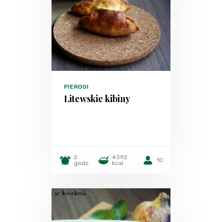
PIEROGI
Litewskie kibiny
2
4392
10
godz.
kcal