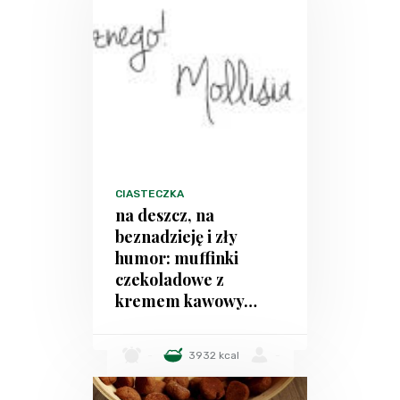
CIASTECZKA
na deszcz, na
beznadzieję i zły
humor: muffinki
czekoladowe z
kremem kawowy…
-
3932 kcal
-