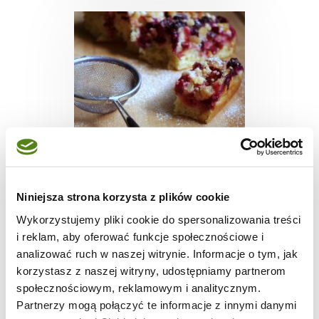
CIASTA I TORTY
Niniejsza strona korzysta z plików cookie
drożdżowe z owocami
Wykorzystujemy pliki cookie do spersonalizowania treści
(lata) i kruszonką. po
i reklam, aby oferować funkcje społecznościowe i
prostu.
analizować ruch w naszej witrynie. Informacje o tym, jak
korzystasz z naszej witryny, udostępniamy partnerom
społecznościowym, reklamowym i analitycznym.
3
4475
8
Partnerzy mogą połączyć te informacje z innymi danymi
godz.
kcal