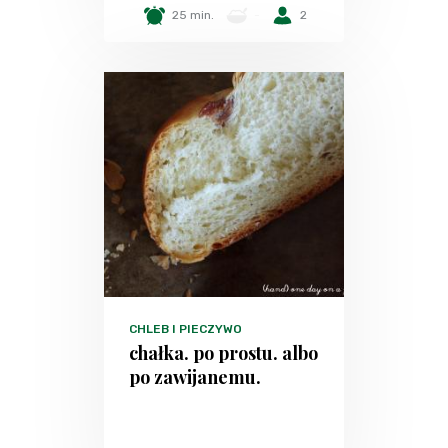
25 min.
-
2
CHLEB I PIECZYWO
chałka. po prostu. albo
po zawijanemu.