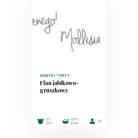
CIASTA I TORTY
Flan jabłkowo-
gruszkowy
55
1511
12
min.
kcal