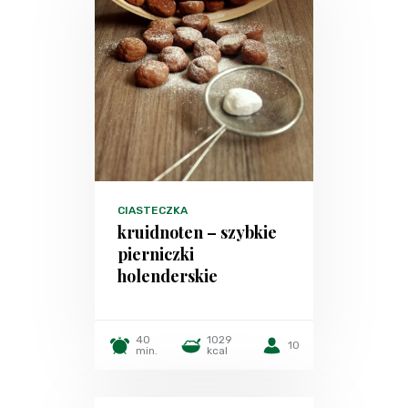
CIASTECZKA
kruidnoten – szybkie
pierniczki
holenderskie
40
1029
10
min.
kcal