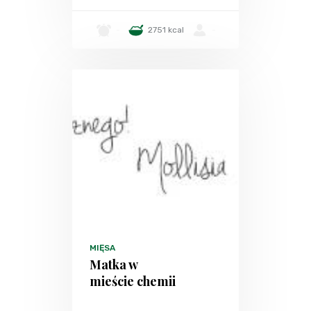
-
2751 kcal
-
MIĘSA
Matka w
mieście chemii