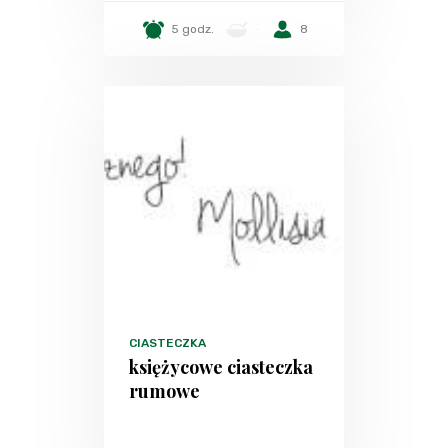
5 godz.
-
8
CIASTECZKA
księżycowe ciasteczka
rumowe