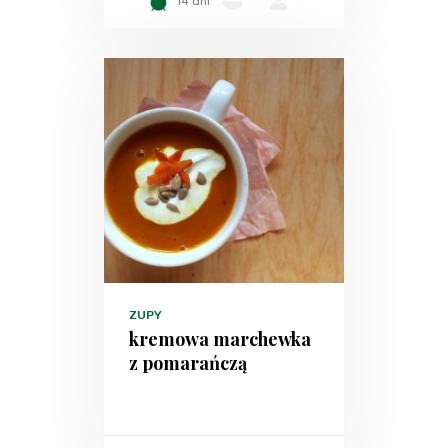
14 dni
-
-
ZUPY
kremowa marchewka
z pomarańczą