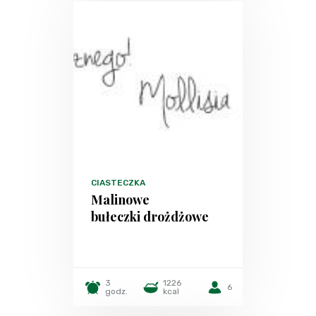
CIASTECZKA
Malinowe
bułeczki drożdżowe
3
1226
6
godz.
kcal