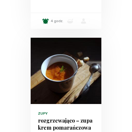
4 godz.
-
-
ZUPY
rozgrzewająco – zupa
krem pomarańczowa