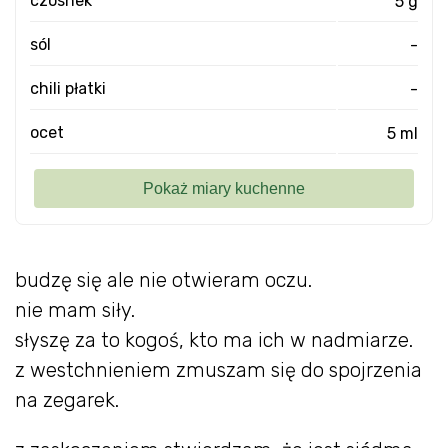
czosnek
5 g
sól
-
chili płatki
-
ocet
5 ml
budzę się ale nie otwieram oczu.
nie mam siły.
słyszę za to kogoś, kto ma ich w nadmiarze.
z westchnieniem zmuszam się do spojrzenia
na zegarek.