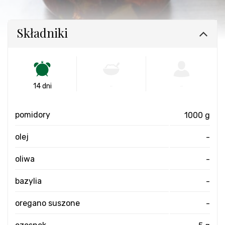
Składniki
14 dni
-
-
pomidory
1000 g
olej
-
oliwa
-
bazylia
-
oregano suszone
-