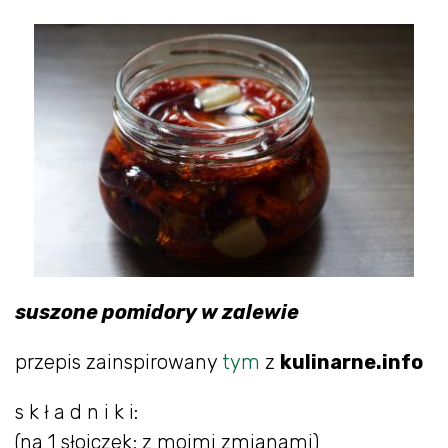
suszone pomidory w zalewie
przepis zainspirowany
tym
z
kulinarne.info
s k ł a d n i k i:
(na 1 słoiczek; z moimi zmianami)