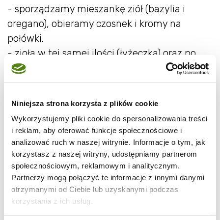
- sporządzamy mieszankę ziół (bazylia i
oregano), obieramy czosnek i kromy na
połówki.
- zioła w tej samej ilości (łyżeczka) oraz po
dwie połówki czosnku wkładamy do
słoiczków. pomidory ciasno układamy na
ziołach. dodajemy po łyżeczce (jeśli – jak u
Niniejsza strona korzysta z plików cookie
mnie – słoiczki są dużo mniejsze niż te
Wykorzystujemy pliki cookie do spersonalizowania treści
standardowe na pomidory) octu i kilka
i reklam, aby oferować funkcje społecznościowe i
płatków chili.
analizować ruch w naszej witrynie. Informacje o tym, jak
korzystasz z naszej witryny, udostępniamy partnerom
- podgrzewamy olej z oliwą i zalewamy
społecznościowym, reklamowym i analitycznym.
pomidory.
Partnerzy mogą połączyć te informacje z innymi danymi
- słoiczki zakręcamy i pozostawiamy do
otrzymanymi od Ciebie lub uzyskanymi podczas
wystygnięcia. do spożycia nadają się po
korzystania z ich usług.
upływie min. 2 tyg.