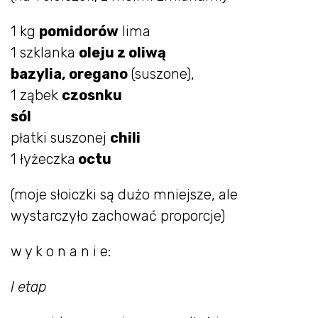
1 kg
pomidorów
lima
1 szklanka
oleju z oliwą
bazylia, oregano
(suszone),
1 ząbek
czosnku
sól
płatki suszonej
chili
1 łyżeczka
octu
(moje słoiczki są dużo mniejsze, ale
wystarczyło zachować proporcje)
w y k o n a n i e:
I etap