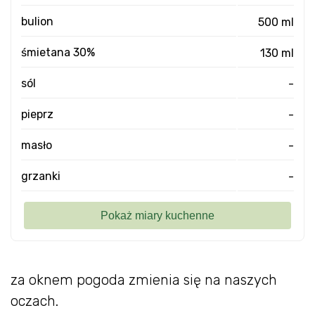
bulion
500 ml
śmietana 30%
130 ml
sól
-
pieprz
-
masło
-
grzanki
-
za oknem pogoda zmienia się na naszych
oczach.