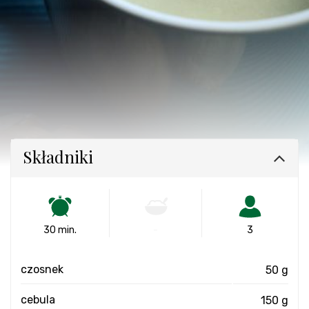
Składniki
30 min.
-
3
czosnek
50 g
cebula
150 g