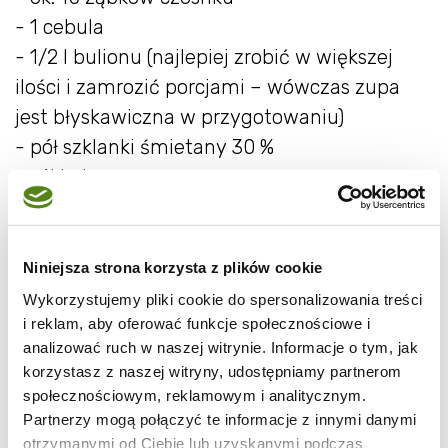
- 1 cebula
- 1/2 l bulionu (najlepiej zrobić w większej
ilości i zamrozić porcjami – wówczas zupa
jest błyskawiczna w przygotowaniu)
- pół szklanki śmietany 30 %
- sól i pieprz
+ masło do podsmażenia
- do podania: grzanki lub/i czarnuszka
Niniejsza strona korzysta z plików cookie
Wykorzystujemy pliki cookie do spersonalizowania treści
w y k o n a n i e:
i reklam, aby oferować funkcje społecznościowe i
analizować ruch w naszej witrynie. Informacje o tym, jak
- cebulę obrać i posiekać w piórka.
korzystasz z naszej witryny, udostępniamy partnerom
- czosnek obrać i pozbawić zielonego środka.
społecznościowym, reklamowym i analitycznym.
z grubsza pokroić.
Partnerzy mogą połączyć te informacje z innymi danymi
otrzymanymi od Ciebie lub uzyskanymi podczas
- warzywa zeszklić na maśle od razu dodając