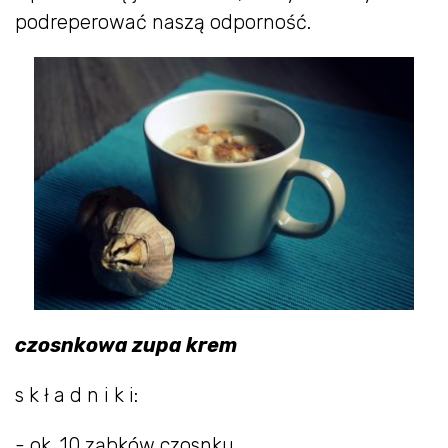
podreperować naszą odporność.
czosnkowa zupa krem
s k ł a d n i k i:
- ok. 10 ząbków czosnku