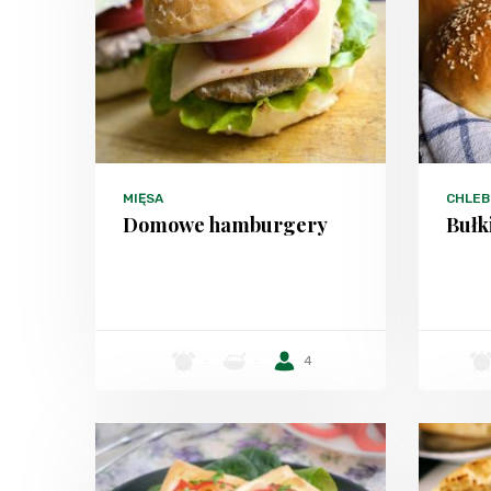
MIĘSA
CHLEB
Domowe hamburgery
Bułk
-
-
4