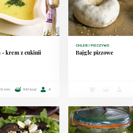
CHLEB I PIECZYWO
 - krem z cukinii
Bajgle pizzowe
0 min.
961 kcal
4
-
-
-