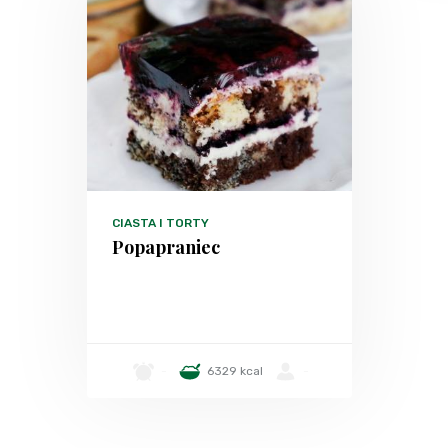
CIASTA I TORTY
Popapraniec
-
6329 kcal
-