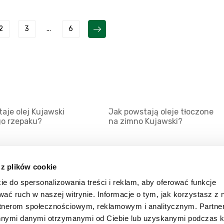
2
3
...
6
aje olej Kujawski
Jak powstają oleje tłoczone
go rzepaku?
na zimno Kujawski?
 z plików cookie
ie do spersonalizowania treści i reklam, aby oferować funkcje
Mapa serwisu
Kat
wać ruch w naszej witrynie. Informacje o tym, jak korzystasz z 
Kanały RSS
Kon
rtnerom społecznościowym, reklamowym i analitycznym. Partn
innymi danymi otrzymanymi od Ciebie lub uzyskanymi podczas k