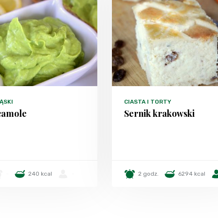
ĄSKI
CIASTA I TORTY
camole
Sernik krakowski
-
240 kcal
-
2 godz.
6294 kcal