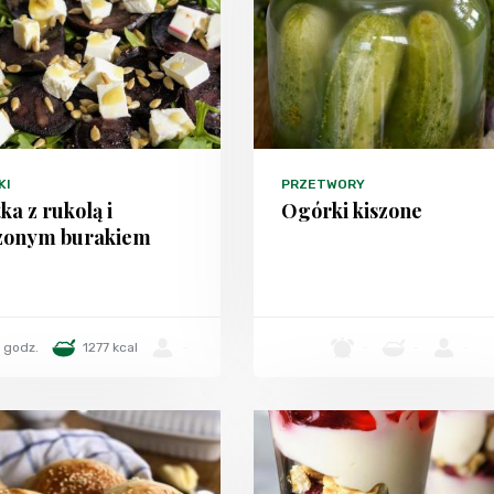
KI
PRZETWORY
ka z rukolą i
Ogórki kiszone
zonym burakiem
 godz.
1277 kcal
-
-
-
-