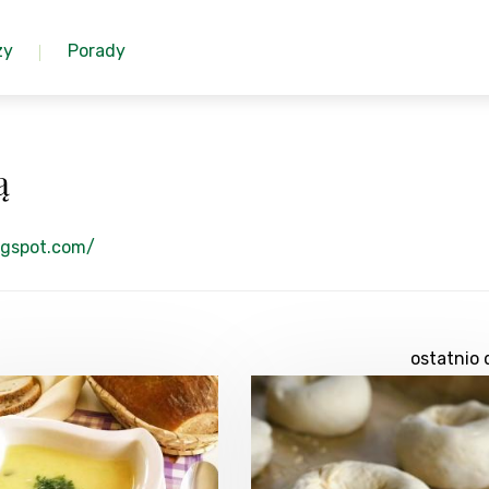
zy
Porady
ą
ogspot.com/
ostatnio 