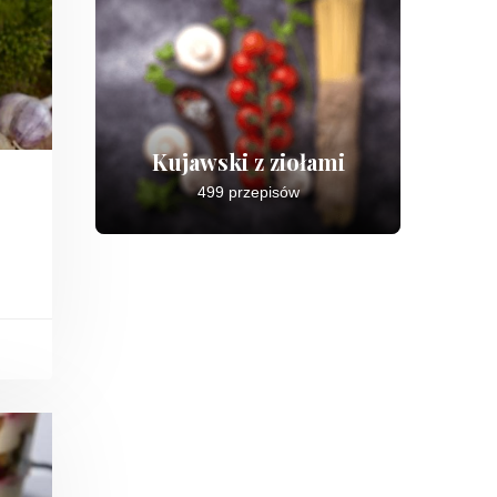
Kujawski z ziołami
499 przepisów