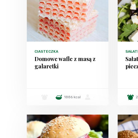
CIASTECZKA
SAŁAT
Domowe wafle z masą z
Sałat
galaretki
piec
-
1886 kcal
-
2