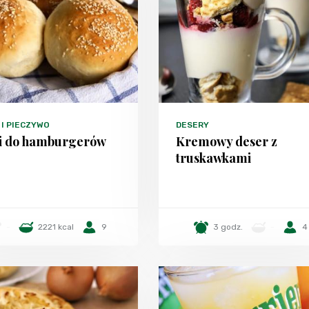
 I PIECZYWO
DESERY
i do hamburgerów
Kremowy deser z
truskawkami
-
2221 kcal
9
3 godz.
-
4