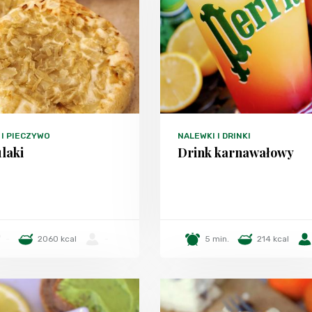
 I PIECZYWO
NALEWKI I DRINKI
laki
Drink karnawałowy
-
2060 kcal
-
5 min.
214 kcal