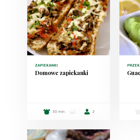
ZAPIEKANKI
PRZEK
Domowe zapiekanki
Gua
30 min.
-
2