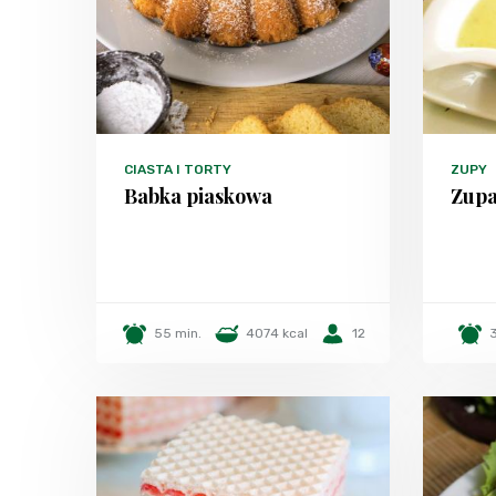
CIASTA I TORTY
ZUPY
Babka piaskowa
Zupa
55 min.
4074 kcal
12
3