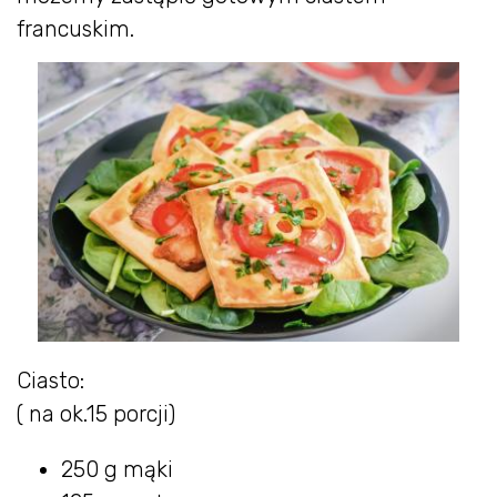
francuskim.
Ciasto:
( na ok.15 porcji)
250 g mąki