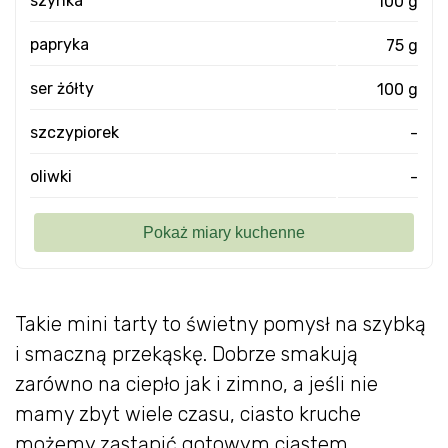
szynka
100 g
papryka
75 g
ser żółty
100 g
szczypiorek
-
oliwki
-
Takie mini tarty to świetny pomysł na szybką
i smaczną przekąskę. Dobrze smakują
zarówno na ciepło jak i zimno, a jeśli nie
mamy zbyt wiele czasu, ciasto kruche
możemy zastąpić gotowym ciastem