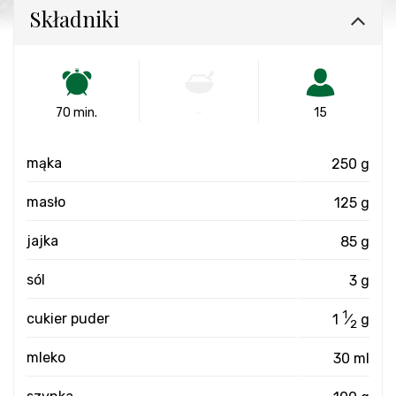
Składniki
70 min.
-
15
mąka
250 g
masło
125 g
jajka
85 g
sól
3 g
1
cukier puder
1
⁄
g
2
mleko
30 ml