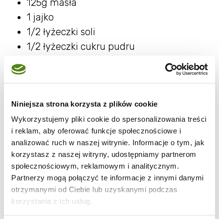
125g masła
1 jajko
1/2 łyżeczki soli
1/2 łyżeczki cukru pudru
2 łyżki mleka
Nadzienie:
Niniejsza strona korzysta z plików cookie
100 g szynki
Wykorzystujemy pliki cookie do spersonalizowania treści
1/2 papryki
i reklam, aby oferować funkcje społecznościowe i
100 g sera żółtego
analizować ruch w naszej witrynie. Informacje o tym, jak
szczypiorek
korzystasz z naszej witryny, udostępniamy partnerom
społecznościowym, reklamowym i analitycznym.
kilka oliwek
Partnerzy mogą połączyć te informacje z innymi danymi
1 jajko
otrzymanymi od Ciebie lub uzyskanymi podczas
korzystania z ich usług.
Przygotowanie: