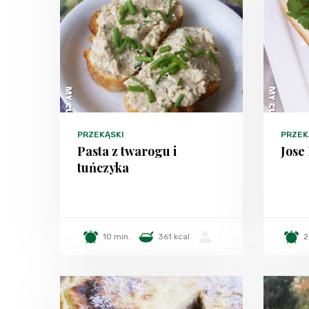
PRZEKĄSKI
PRZEK
Pasta z twarogu i
Jose
tuńczyka
10 min.
361 kcal
-
2