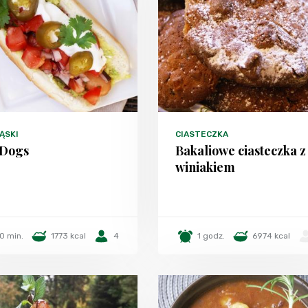
ĄSKI
CIASTECZKA
 Dogs
Bakaliowe ciasteczka z
winiakiem
0 min.
1773 kcal
4
1 godz.
6974 kcal