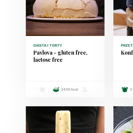
CIASTA I TORTY
PRZE
Pavlova - gluten free,
Konf
lactose free
-
2430 kcal
-
2