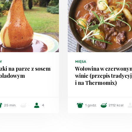
Y
MIĘSA
zki na parze z sosem
Wołowina w czerwony
koladowym
winie (przepis tradycy
i na Thermomix)
25 min.
-
4
1 godz.
2112 kcal