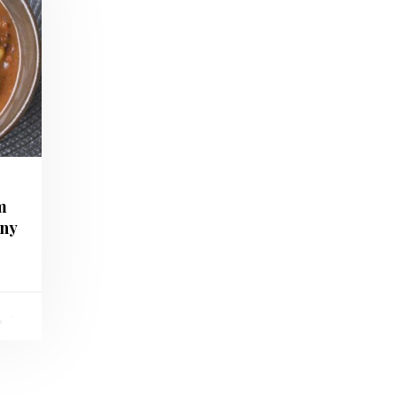
m
jny
-