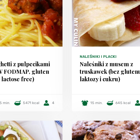
NALEŚNIKI I PLACKI
hetti z pulpecikami
Naleśniki z musem z
W FODMAP, gluten
truskawek (bez gluten
 lactose free)
laktozy i cukru)
5 min.
5471 kcal
4
15 min.
645 kcal