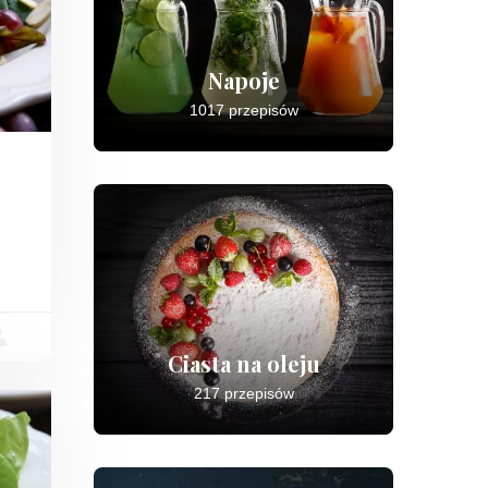
Napoje
1017 przepisów
-
Ciasta na oleju
217 przepisów