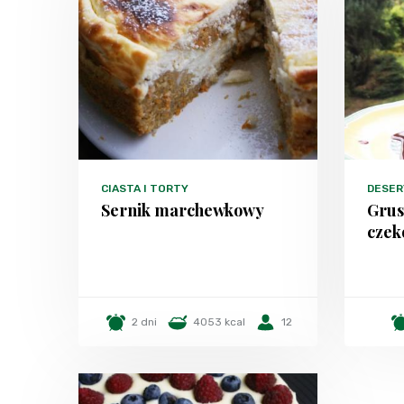
CIASTA I TORTY
DESER
Sernik marchewkowy
Grus
cze
2 dni
4053 kcal
12