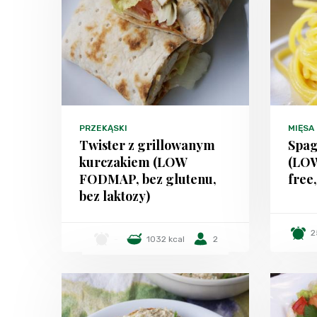
PRZEKĄSKI
MIĘSA
Twister z grillowanym
Spag
kurczakiem (LOW
(LO
FODMAP, bez glutenu,
free,
bez laktozy)
2
-
1032 kcal
2