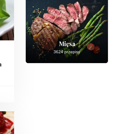
Mięsa
3624 przepisy
n