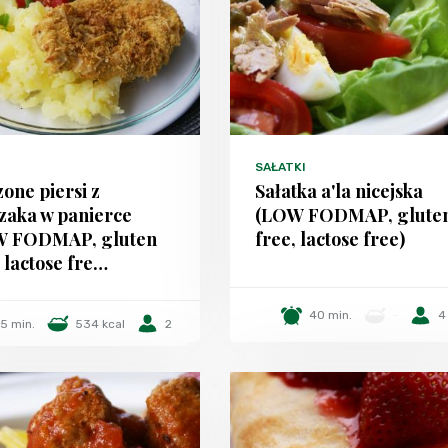
SAŁATKI
zone piersi z
Sałatka a'la nicejska
zaka w panierce
(LOW FODMAP, glute
W FODMAP, gluten
free, lactose free)
, lactose fre…
40 min.
-
4
5 min.
534 kcal
2