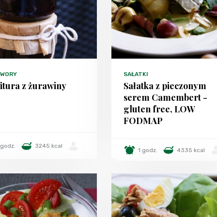
TWORY
SAŁATKI
itura z żurawiny
Sałatka z pieczonym
serem Camembert -
gluten free, LOW
FODMAP
 godz.
3245 kcal
-
1 godz.
4335 kcal