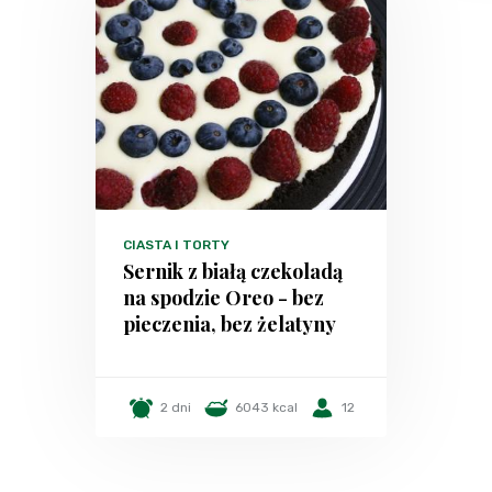
CIASTA I TORTY
Sernik z białą czekoladą
na spodzie Oreo - bez
pieczenia, bez żelatyny
2 dni
6043 kcal
12