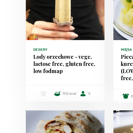
DESERY
MIĘSA
Lody orzechowe - vege,
Piec
lactose free, gluten free,
kurc
low fodmap
(LO
free
-
702 kcal
5
2