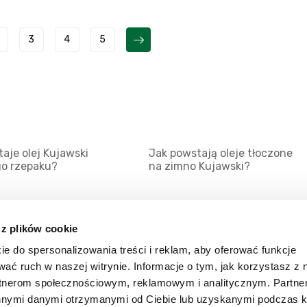
3
4
5
aje olej Kujawski
Jak powstają oleje tłoczone
go rzepaku?
na zimno Kujawski?
 z plików cookie
ie do spersonalizowania treści i reklam, aby oferować funkcje
Mapa serwisu
Kat
wać ruch w naszej witrynie. Informacje o tym, jak korzystasz z 
Kanały RSS
Kon
rtnerom społecznościowym, reklamowym i analitycznym. Partn
innymi danymi otrzymanymi od Ciebie lub uzyskanymi podczas k