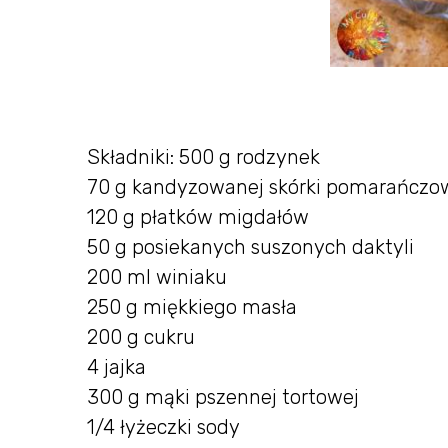
Składniki: 500 g rodzynek
70 g kandyzowanej skórki pomarańczo
120 g płatków migdałów
50 g posiekanych suszonych daktyli
200 ml winiaku
250 g miękkiego masła
200 g cukru
4 jajka
300 g mąki pszennej tortowej
1/4 łyżeczki sody