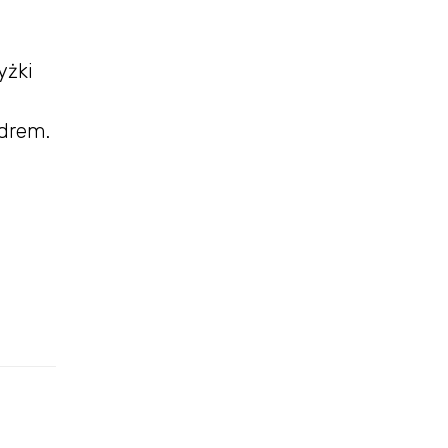
yżki
udrem.