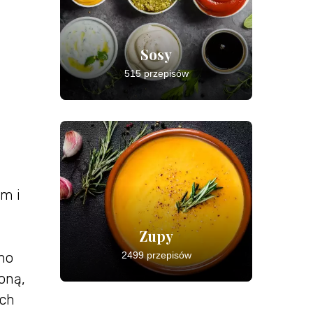
Sosy
515 przepisów
em i
Zupy
no
2499 przepisów
oną,
ich