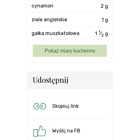
cynamon
2 g
ziele angielskie
1 g
1
gałka muszkatołowa
1
⁄
g
2
Udostępnij
Skopiuj link
Wyślij na FB