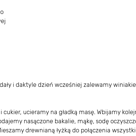
go
wej
dały i daktyle dzień wcześniej zalewamy winiaki
i cukier, ucieramy na gładką masę. Wbijamy kolej
Dodajemy nasączone bakalie, mąkę, sodę oczyszcz
Mieszamy drewnianą łyżką do połączenia wszystk