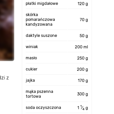
płatki migdałowe
120 g
skórka
pomarańczowa
70 g
kandyzowana
daktyle suszone
50 g
winiak
200 ml
masło
250 g
cukier
200 g
zi z
jajka
170 g
mąka pszenna
300 g
tortowa
1
soda oczyszczona
1
⁄
g
4