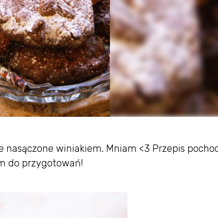
we nasączone winiakiem. Mniam <3 Przepis pochod
am do przygotowań!