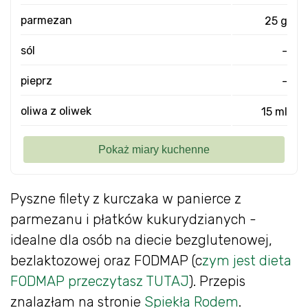
parmezan
25 g
sól
-
pieprz
-
oliwa z oliwek
15 ml
Pyszne filety z kurczaka w panierce z
parmezanu i płatków kukurydzianych -
idealne dla osób na diecie bezglutenowej,
bezlaktozowej oraz FODMAP (c
zym jest dieta
FODMAP przeczytasz TUTAJ
). Przepis
znalazłam na stronie
Spiekła Rodem
.