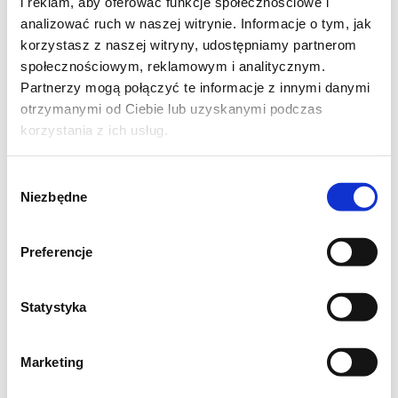
i reklam, aby oferować funkcje społecznościowe i
1 łyżka oliwy z oliwek
analizować ruch w naszej witrynie. Informacje o tym, jak
korzystasz z naszej witryny, udostępniamy partnerom
społecznościowym, reklamowym i analitycznym.
CZAS PRZYGOTOWANIA: 25 MIN
Partnerzy mogą połączyć te informacje z innymi danymi
POZIOM TRUDNOŚCI: ŁATWY
otrzymanymi od Ciebie lub uzyskanymi podczas
korzystania z ich usług.
*Dieta FODMAP: przed zakupem KONIECZNIE
sprawdźcie skład. Niestety większość
Wybór
Niezbędne
zgody
dostępnych na rynku płatków
kukurydzianych (zwłaszcza tych znanych
Preferencje
marek, na których napisane jest "gluten free)
jest słodzona syropem glukozowo-
Statystyka
fruktozowym.
Marketing
1. Piekarnik rozgrzewamy do 185 stopni
Celsjusza. Filety z kurczaka delikatnie