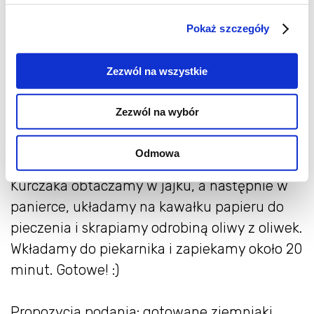
rozbijamy tłuczkiem do mięsa, oprószamy
Pokaż szczegóły
pieprzem i solą. Płatki kukurydziane
blendujemy na pyłek lub wkładamy do
Zezwól na wszystkie
woreczka i rozgniatamy przy pomocy wałka.
Mieszamy z parmezanem.
Zezwól na wybór
2. W jednym głębokim talerzu rozbełtujemy
Odmowa
jajko, do drugiego wsypujemy panierkę.
Kurczaka obtaczamy w jajku, a następnie w
panierce, układamy na kawałku papieru do
pieczenia i skrapiamy odrobiną oliwy z oliwek.
Wkładamy do piekarnika i zapiekamy około 20
minut. Gotowe! :)
Propozycja podania: gotowane ziemniaki,