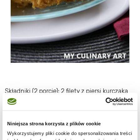
Składniki (2 porcje): 2 filety z piersi kurczaka
1 jajko
1/2 szklanki płatków kukurydzianych
bezglutenowych*
Niniejsza strona korzysta z plików cookie
1/4 szklanki tartego parmezanu
Wykorzystujemy pliki cookie do spersonalizowania treści
sól, pieprz