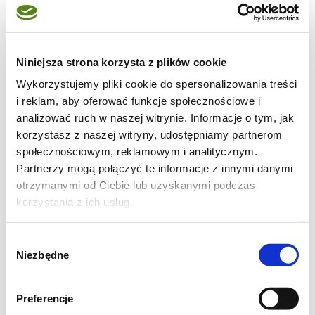
Camembert o wadze 200 g
Sos: 1 łyżeczka cukru
Niniejsza strona korzysta z plików cookie
2 łyżki soku z cytryny
Wykorzystujemy pliki cookie do spersonalizowania treści
2 łyżki musztardy Dijon
i reklam, aby oferować funkcje społecznościowe i
3 łyżki oliwy z oliwek
analizować ruch w naszej witrynie. Informacje o tym, jak
sól, świeżo mielony pieprz
korzystasz z naszej witryny, udostępniamy partnerom
społecznościowym, reklamowym i analitycznym.
Partnerzy mogą połączyć te informacje z innymi danymi
otrzymanymi od Ciebie lub uzyskanymi podczas
CZAS PRZYGOTOWANIA: 20 MIN
korzystania z ich usług.
POZIOM TRUDNOŚCI: ŁATWY
Wybór
Niezbędne
zgody
1. Piekarnik rozgrzewamy do 180 stopni
Preferencje
Celsjusza. Ser kładziemy na papierze do