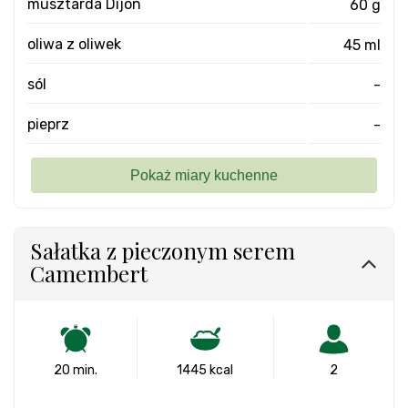
musztarda Dijon
60 g
oliwa z oliwek
45 ml
sól
-
pieprz
-
Sałatka z pieczonym serem
Camembert
20 min.
1445 kcal
2