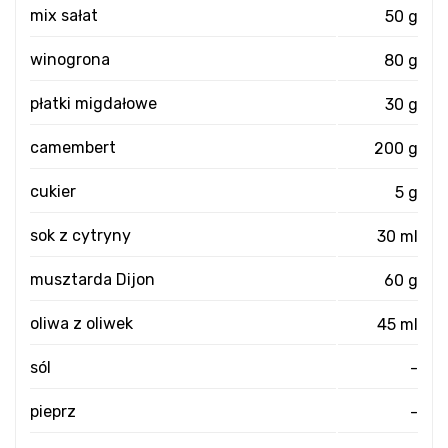
mix sałat
50 g
winogrona
80 g
płatki migdałowe
30 g
camembert
200 g
cukier
5 g
sok z cytryny
30 ml
musztarda Dijon
60 g
oliwa z oliwek
45 ml
sól
-
pieprz
-