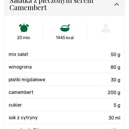
Sałatka z pieczonym serem
Camembert
20 min.
1445 kcal
-
mix sałat
50 g
winogrona
80 g
płatki migdałowe
30 g
camembert
200 g
cukier
5 g
sok z cytryny
30 ml