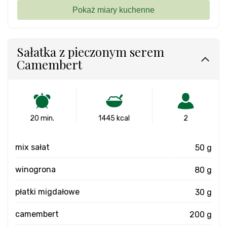
Sałatka z pieczonym serem
Camembert
20 min.
1445 kcal
2
mix sałat
50 g
winogrona
80 g
płatki migdałowe
30 g
camembert
200 g