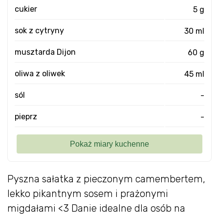
cukier
5 g
sok z cytryny
30 ml
musztarda Dijon
60 g
oliwa z oliwek
45 ml
sól
-
pieprz
-
Pyszna sałatka z pieczonym camembertem,
lekko pikantnym sosem i prażonymi
migdałami <3 Danie idealne dla osób na