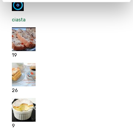
ciasta
19
26
9