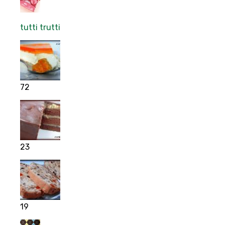
tutti trutti
72
23
19