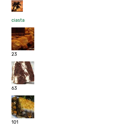
ciasta
23
63
101