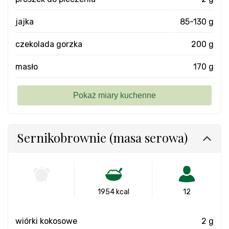
jajka
85-130 g
czekolada gorzka
200 g
masło
170 g
Sernikobrownie (masa serowa)
-
1954 kcal
12
wiórki kokosowe
2 g