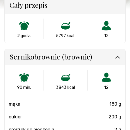
Cały przepis
2 godz.
5797 kcal
12
Sernikobrownie (brownie)
90 min.
3843 kcal
12
mąka
180 g
cukier
200 g
proszek do pieczenia
2 g