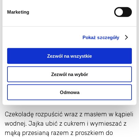
do wypieków mielony)
Marketing
*100g cukru pudru
*2 jajka
Pokaż szczegóły
*1 łyżeczka esencji waniliowej
Zezwól na wszystkie
*ok. 100g wiórków kokosowych
Zezwól na wybór
*4 łyżki cukru pudru
Odmowa
Wykonanie:
Czekoladę rozpuścić wraz z masłem w kąpieli
wodnej. Jajka ubić z cukrem i wymieszać z
mąką przesianą razem z proszkiem do