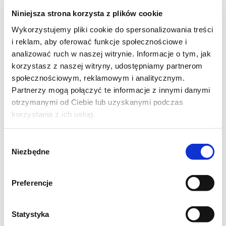
Składniki na brownies:
Niniejsza strona korzysta z plików cookie
*200g dobrej jakości czekolady gorzkiej ( ja
Wykorzystujemy pliki cookie do spersonalizowania treści
i reklam, aby oferować funkcje społecznościowe i
dałam mleczną)
analizować ruch w naszej witrynie. Informacje o tym, jak
korzystasz z naszej witryny, udostępniamy partnerom
*2/3 kostki masła
społecznościowym, reklamowym i analitycznym.
Partnerzy mogą połączyć te informacje z innymi danymi
*niecała szklanka cukru
otrzymanymi od Ciebie lub uzyskanymi podczas
korzystania z ich usług.
*szklanka mąki
Wybór
*łyżeczka proszku do pieczenia
Niezbędne
zgody
*2-3 jajka
Preferencje
Składniki na masę serową:
Statystyka
*500g serka śmietankowego (dałam gotowy