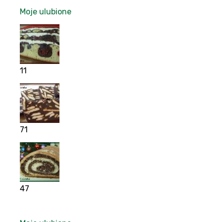
Moje ulubione
11
71
47