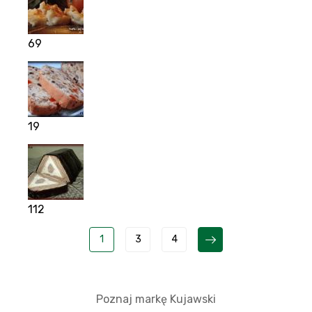
69
19
112
1
3
4
Poznaj markę Kujawski