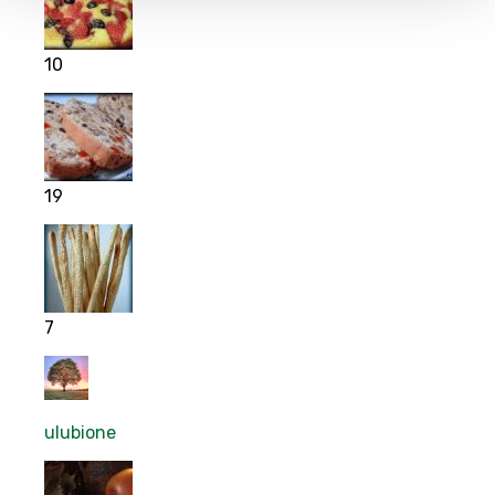
10
19
7
ulubione