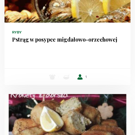
RYBY
Pstrąg w posypce migdałowo-orzechowej
-
-
1