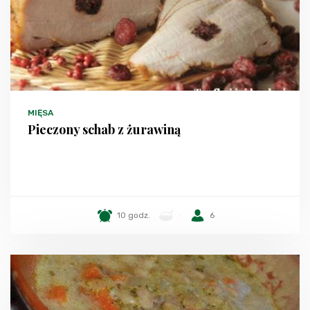
MIĘSA
Pieczony schab z żurawiną
10 godz.
-
6