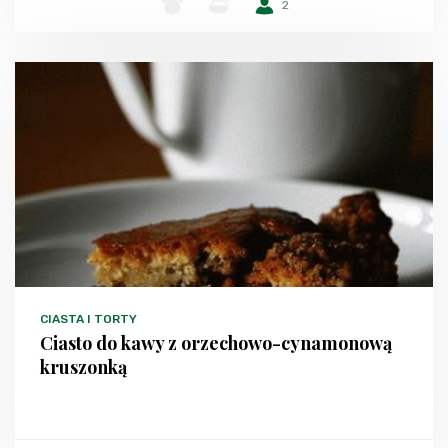
-
-
2
CIASTA I TORTY
Ciasto do kawy z orzechowo-cynamonową
kruszonką