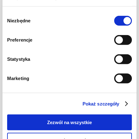
Wybór
Niezbędne
zgody
Preferencje
Statystyka
MIĘSA
Marketing
Kebab domowy
Pokaż szczegóły
-
-
1
Zezwól na wszystkie