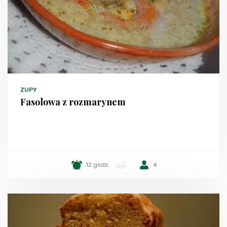
ZUPY
Fasolowa z rozmarynem
12 godz.
-
4