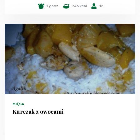
1 godz.
946 kcal
12
MIĘSA
Kurczak z owocami