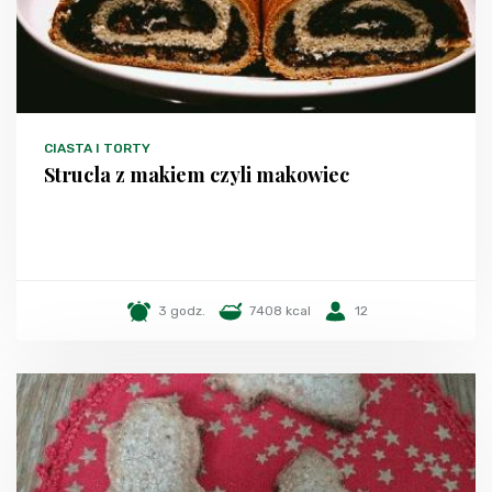
CIASTA I TORTY
Strucla z makiem czyli makowiec
3 godz.
7408 kcal
12