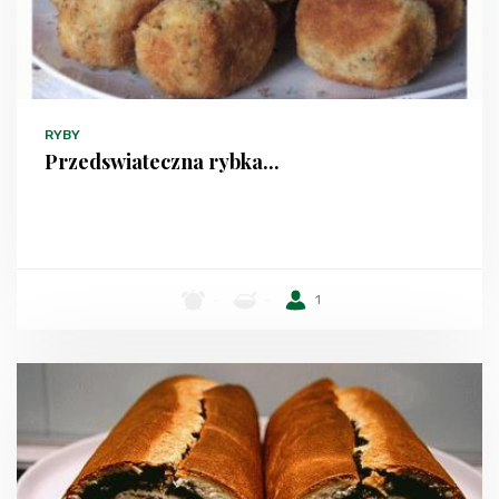
RYBY
Przedswiateczna rybka...
-
-
1