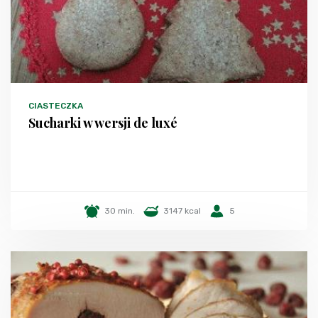
CIASTECZKA
Sucharki w wersji de luxé
30 min.
3147 kcal
5