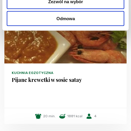
Zezwól na wybór
Odmowa
KUCHNIA EGZOTYCZNA
Pijane krewetki w sosie satay
20 min.
1881 kcal
4