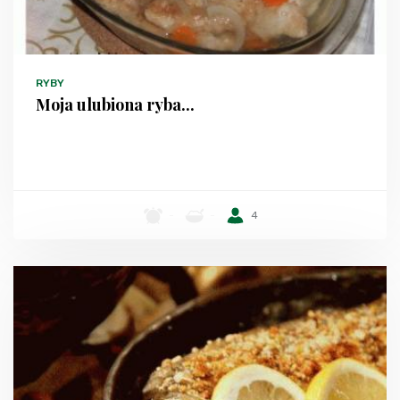
RYBY
Moja ulubiona ryba...
-
-
4