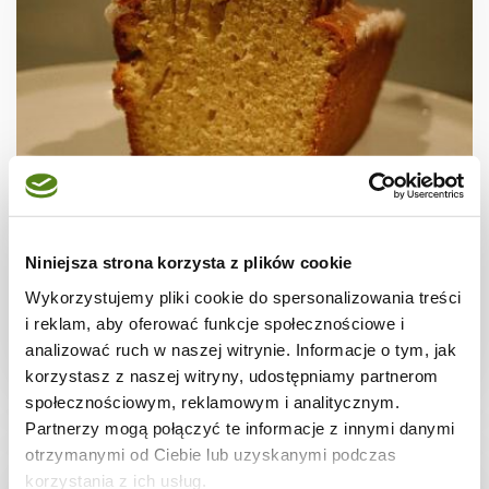
CIASTA I TORTY
Babka cytrynowa
Niniejsza strona korzysta z plików cookie
Wykorzystujemy pliki cookie do spersonalizowania treści
i reklam, aby oferować funkcje społecznościowe i
analizować ruch w naszej witrynie. Informacje o tym, jak
2 godz.
3537 kcal
6
korzystasz z naszej witryny, udostępniamy partnerom
społecznościowym, reklamowym i analitycznym.
Partnerzy mogą połączyć te informacje z innymi danymi
otrzymanymi od Ciebie lub uzyskanymi podczas
korzystania z ich usług.