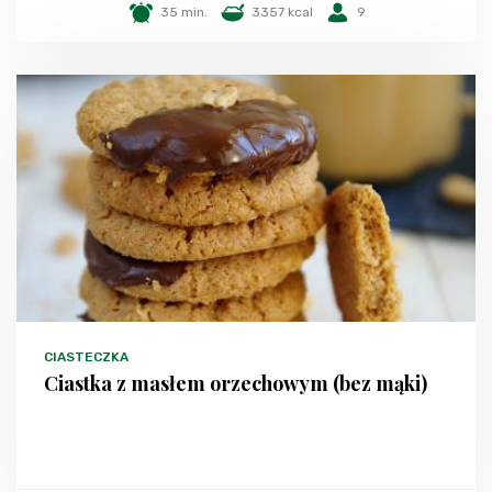
35 min.
3357 kcal
9
CIASTECZKA
Ciastka z masłem orzechowym (bez mąki)