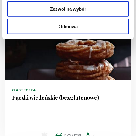
Zezwól na wybór
Odmowa
CIASTECZKA
Pączki wiedeńskie (bezglutenowe)
-
11297 kcal
6