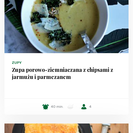
ZUPY
Zupa porowo-ziemniaczana z chipsami z
jarmużu i parmezanem
40 min.
-
4