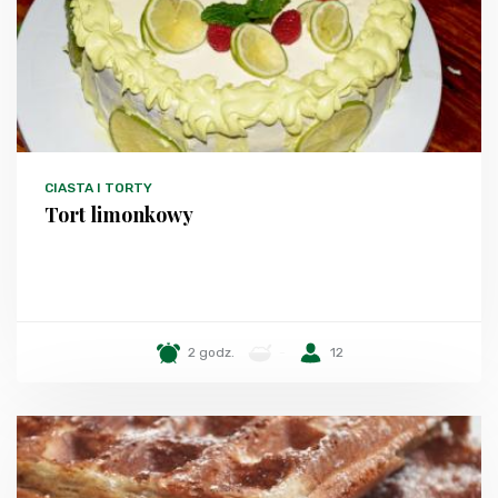
CIASTA I TORTY
Tort limonkowy
2 godz.
-
12