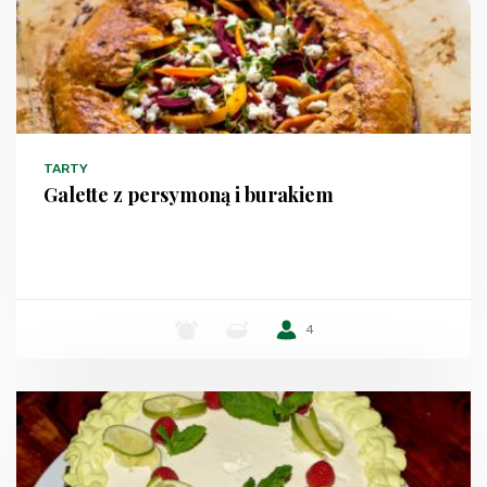
TARTY
Galette z persymoną i burakiem
-
-
4