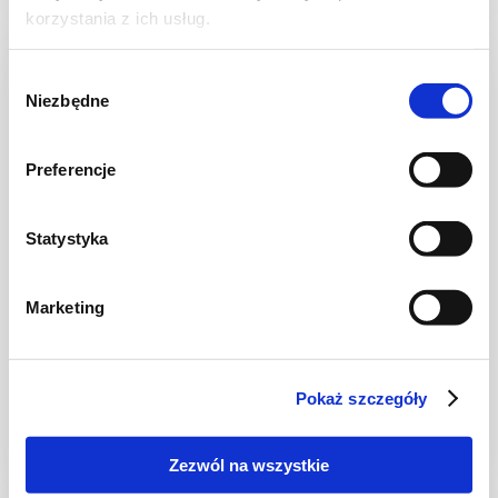
korzystania z ich usług.
Wybór
Niezbędne
zgody
Preferencje
Statystyka
Marketing
CIASTECZKA
Sezamowe ciasteczka szczęścia
Pokaż szczegóły
Zezwól na wszystkie
-
3067 kcal
-