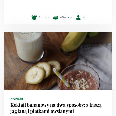
2 godz.
656 kcal
4
NAPOJE
Koktajl bananowy na dwa sposoby: z kaszą
jaglaną i płatkami owsianymi