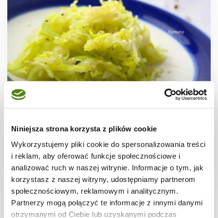
WARZYWA
Surówka z pora i gruszki
Niniejsza strona korzysta z plików cookie
Wykorzystujemy pliki cookie do spersonalizowania treści
i reklam, aby oferować funkcje społecznościowe i
analizować ruch w naszej witrynie. Informacje o tym, jak
korzystasz z naszej witryny, udostępniamy partnerom
5 min.
-
-
społecznościowym, reklamowym i analitycznym.
Partnerzy mogą połączyć te informacje z innymi danymi
otrzymanymi od Ciebie lub uzyskanymi podczas