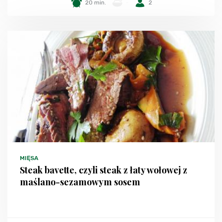
20 min.
-
2
MIĘSA
Steak bavette, czyli steak z łaty wołowej z
maślano-sezamowym sosem