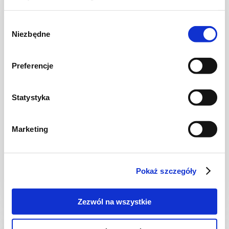
Wybór
Niezbędne
zgody
Preferencje
Statystyka
SAŁATKI
Marketing
Soczewica z burakami i olejem z pestek
dyni
Pokaż szczegóły
40 min.
686 kcal
-
Zezwól na wszystkie