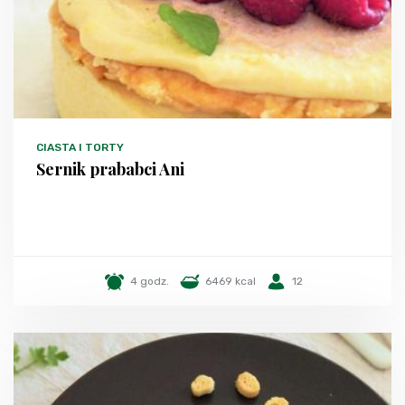
CIASTA I TORTY
Sernik prababci Ani
4 godz.
6469 kcal
12