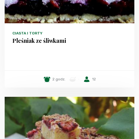
CIASTA I TORTY
Pleśniak ze śliwkami
2 godz.
-
12