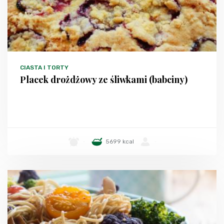
CIASTA I TORTY
Placek drożdżowy ze śliwkami (babciny)
-
5699 kcal
-