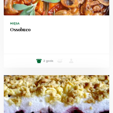
MIĘSA
Ossobuco
2 godz.
-
-