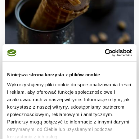
DESERY
Fit lody bananowe z masłem orzechowym
(bez cukru, bez laktozy, wegańskie)
Niniejsza strona korzysta z plików cookie
Wykorzystujemy pliki cookie do spersonalizowania treści
i reklam, aby oferować funkcje społecznościowe i
analizować ruch w naszej witrynie. Informacje o tym, jak
12 godz.
2760 kcal
-
korzystasz z naszej witryny, udostępniamy partnerom
społecznościowym, reklamowym i analitycznym.
Partnerzy mogą połączyć te informacje z innymi danymi
otrzymanymi od Ciebie lub uzyskanymi podczas
korzystania z ich usług.