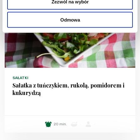
Zezwól na wybór
Odmowa
SAŁATKI
Sałatka z tuńczykiem, rukolą, pomidorem i
kukurydzą
20 min.
-
-