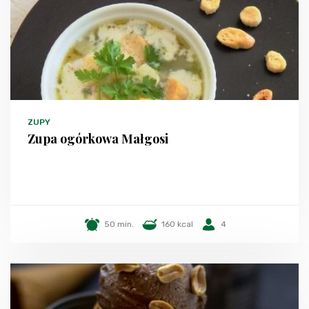
ZUPY
Zupa ogórkowa Małgosi
50 min.
160 kcal
4