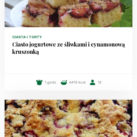
CIASTA I TORTY
Ciasto jogurtowe ze śliwkami i cynamonową
kruszonką
1 godz.
6415 kcal
12