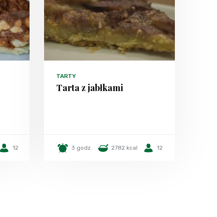
TARTY
Tarta z jabłkami
12
3 godz.
2782 kcal
12