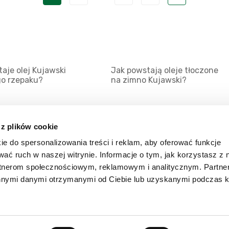
aje olej Kujawski
Jak powstają oleje tłoczone
go rzepaku?
na zimno Kujawski?
 z plików cookie
ie do spersonalizowania treści i reklam, aby oferować funkcje
Mapa serwisu
Kat
wać ruch w naszej witrynie. Informacje o tym, jak korzystasz z 
Kanały RSS
Kon
rtnerom społecznościowym, reklamowym i analitycznym. Partn
innymi danymi otrzymanymi od Ciebie lub uzyskanymi podczas k
Porady
Zal