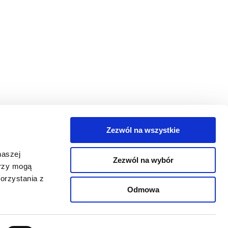
Zezwól na wszystkie
egorie
naszej
Zezwól na wybór
takt
erzy mogą
orzystania z
oguj się
Odmowa