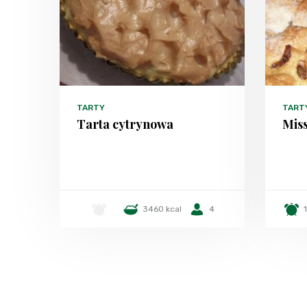
TARTY
TART
Tarta cytrynowa
Miss
-
3460 kcal
4