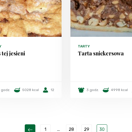
Y
TARTY
 tej jesieni
Tarta snickersowa
1 godz.
5028 kcal
12
3 godz.
4998 kcal
1
...
28
29
30