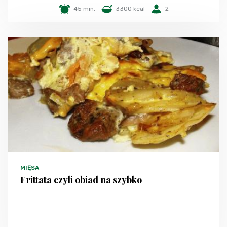
45 min.
3300 kcal
2
MIĘSA
Frittata czyli obiad na szybko