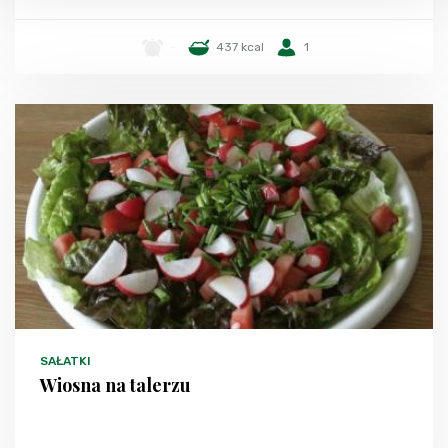
-
437 kcal
1
SAŁATKI
Wiosna na talerzu