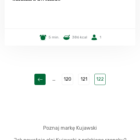
5 min.
386 kcal
1
...
120
121
122
Poznaj markę Kujawski