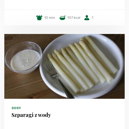
10 min.
107 kcal
1
SOSY
Szparagi z wody