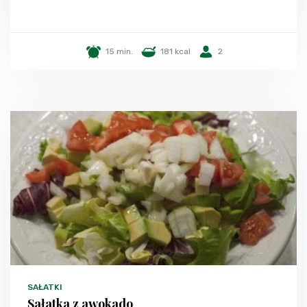
15 min.
181 kcal
2
SAŁATKI
Sałatka z awokado