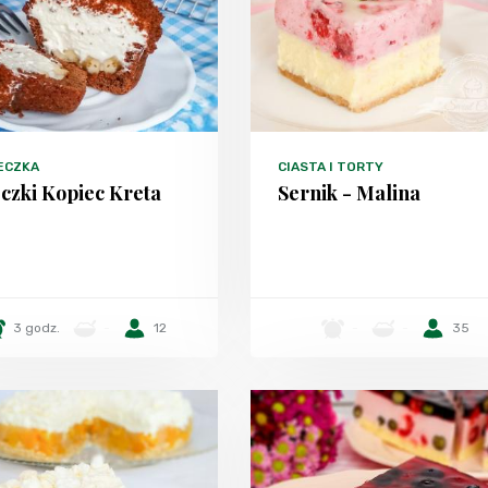
ECZKA
CIASTA I TORTY
czki Kopiec Kreta
Sernik - Malina
3 godz.
-
12
-
-
35