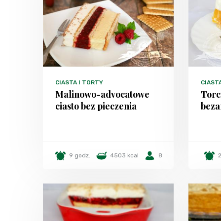
CIASTA I TORTY
CIAST
Malinowo-advocatowe
Torc
ciasto bez pieczenia
beza
9 godz.
4503 kcal
8
2