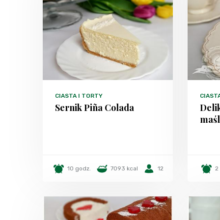
CIASTA I TORTY
CIAST
Sernik Piña Colada
Deli
maś
10 godz.
7093 kcal
12
2