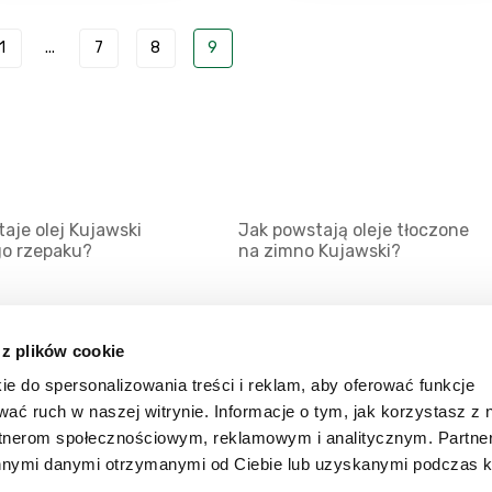
1
...
7
8
9
aje olej Kujawski
Jak powstają oleje tłoczone
go rzepaku?
na zimno Kujawski?
 z plików cookie
ie do spersonalizowania treści i reklam, aby oferować funkcje
Mapa serwisu
Kat
wać ruch w naszej witrynie. Informacje o tym, jak korzystasz z 
Kanały RSS
Kon
rtnerom społecznościowym, reklamowym i analitycznym. Partn
innymi danymi otrzymanymi od Ciebie lub uzyskanymi podczas k
Porady
Zal