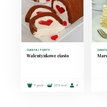
CIASTA I TORTY
CIAST
Walentynkowe ciasto
Marc
3 godz.
3272 kcal
8