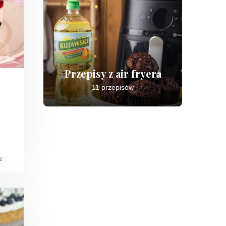
Przepisy z air fryera
11 przepisów
2