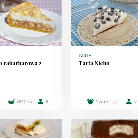
Y
TARTY
a rabarbarowa z
Tarta Niebo
-
2873 kcal
8
1 dzień
-
8