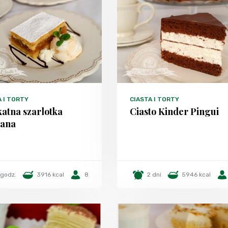
A I TORTY
CIASTA I TORTY
katna szarlotka
Ciasto Kinder Pingui
lana
 godz.
3916 kcal
8
2 dni
5946 kcal