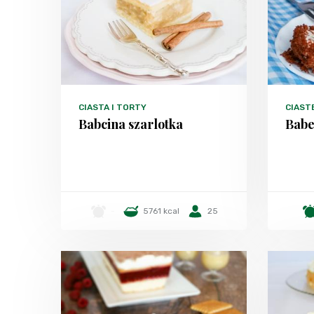
CIASTA I TORTY
CIAST
Babcina szarlotka
Babe
-
5761 kcal
25