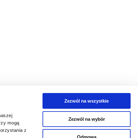
Zezwól na wszystkie
egorie
naszej
Zezwól na wybór
takt
erzy mogą
orzystania z
oguj się
Odmowa