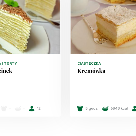
A I TORTY
CIASTECZKA
inek
Kremówka
-
-
12
5 godz.
6848 kcal