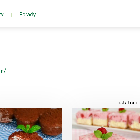
zy
Porady
om/
ostatnio 