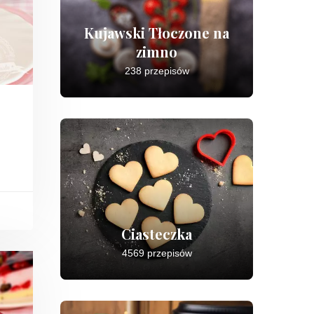
Kujawski Tłoczone na
zimno
238 przepisów
Ciasteczka
4569 przepisów