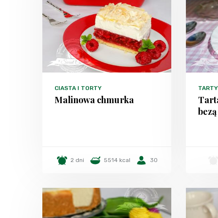
CIASTA I TORTY
TART
Malinowa chmurka
Tart
bezą
2 dni
5514 kcal
30