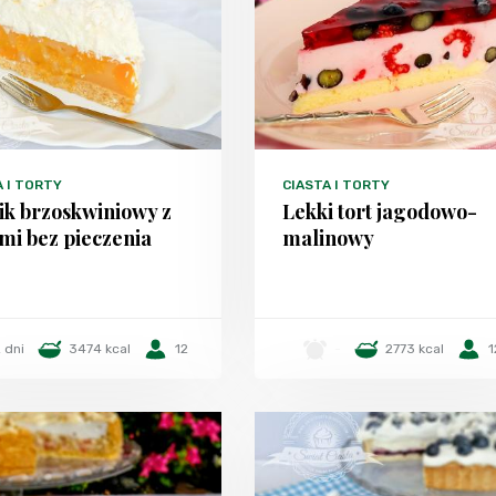
A I TORTY
CIASTA I TORTY
ik brzoskwiniowy z
Lekki tort jagodowo-
mi bez pieczenia
malinowy
 dni
3474 kcal
12
-
2773 kcal
1