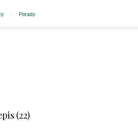
zy
Porady
pis (22)