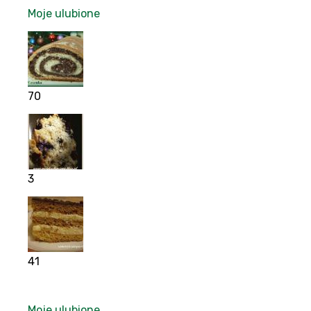
Moje ulubione
70
3
41
Moje ulubione