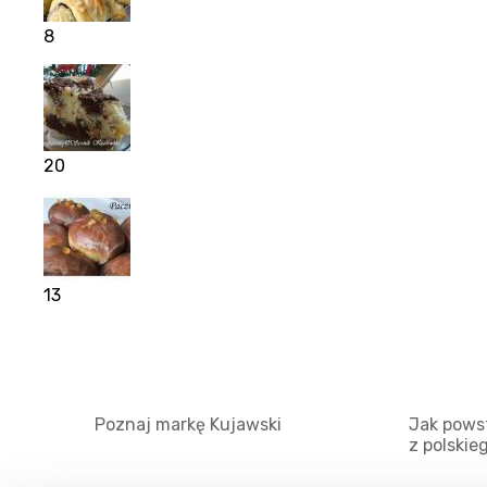
8
20
13
Poznaj markę Kujawski
Jak powst
z polskie