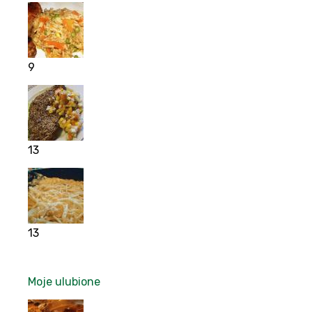
9
13
13
Moje ulubione