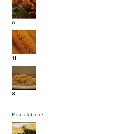
6
11
8
Moje ulubione