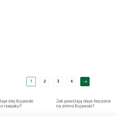
1
2
3
4
aje olej Kujawski
Jak powstają oleje tłoczone
go rzepaku?
na zimno Kujawski?