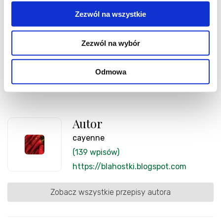
beszamelowym i pozypujemy zółtym serem i
Zezwól na wszystkie
koperkiem.
Pieczemy do momentu aż makaron będzie
Zezwól na wybór
miękki.
Odmowa
Smacznego!
Autor
cayenne
(139 wpisów)
https://blahostki.blogspot.com
Zobacz wszystkie przepisy autora