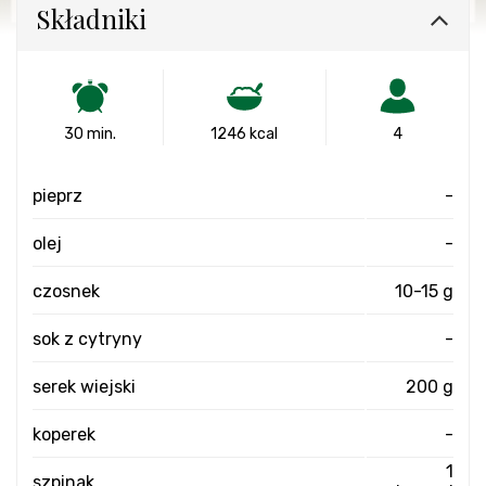
Składniki
30 min.
1246 kcal
4
pieprz
-
olej
-
czosnek
10-15 g
sok z cytryny
-
serek wiejski
200 g
koperek
-
1
szpinak