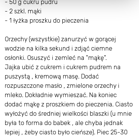
- 50 g cukru pudru
- 2 szkl. mąki
- 1 łyżka proszku do pieczenia
Orzechy (wszystkie) zanurzyć w gorącej
wodzie na kilka sekund i zdjąć ciemne
osłonki. Osuszyć i zemleć na "mąkę".
Jajka ubić z cukrem i cukrem pudrem na
puszystą , kremową masę. Dodać
rozpuszczone masło , zmielone orzechy i
mleko. Dokładnie wymieszać. Na koniec
dodać mąkę z proszkiem do pieczenia. Ciasto
wyłożyć do średniej wielkości blaszki (u mnie
była to forma do babek , ale chyba jednak
lepiej , żeby ciasto było cieńsze). Piec 25-30