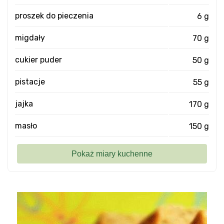
proszek do pieczenia
6 g
migdały
70 g
cukier puder
50 g
pistacje
55 g
jajka
170 g
masło
150 g