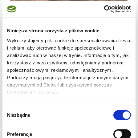
Niniejsza strona korzysta z plików cookie
Wykorzystujemy pliki cookie do spersonalizowania treści
i reklam, aby oferować funkcje społecznościowe i
analizować ruch w naszej witrynie. Informacje o tym, jak
korzystasz z naszej witryny, udostępniamy partnerom
społecznościowym, reklamowym i analitycznym.
Partnerzy mogą połączyć te informacje z innymi danymi
Na zakończenie Orzechowego tygodnia
otrzymanymi od Ciebie lub uzyskanymi podczas
upiekłam jeszcze takie oto ciasto. W oryginale
korzystania z ich usług.
było ono dosłownie seledynowe w środku , a
Wybór
moje wyszło takie jak widać (może dlatego ,
Niezbędne
zgody
że nie chciało mi się "obierać" wszystkich
migdałów) , ale w smaku bardzo dobre -
Preferencje