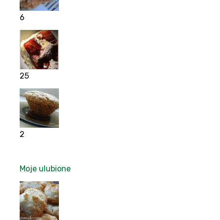
6
25
2
Moje ulubione