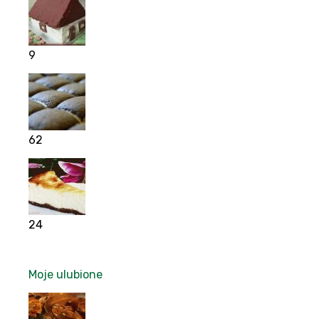
9
62
24
Moje ulubione