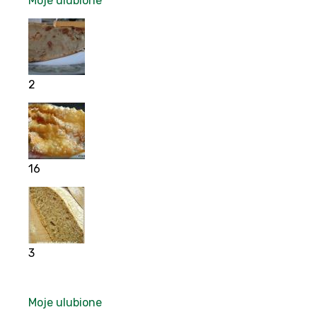
Moje ulubione
2
16
3
Moje ulubione