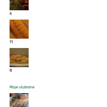
6
11
8
Moje ulubione