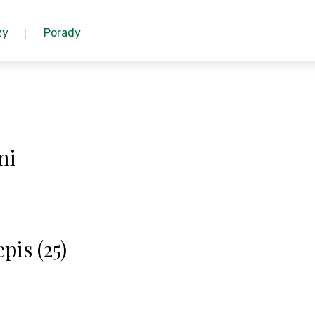
zy
Porady
mi
pis (25)