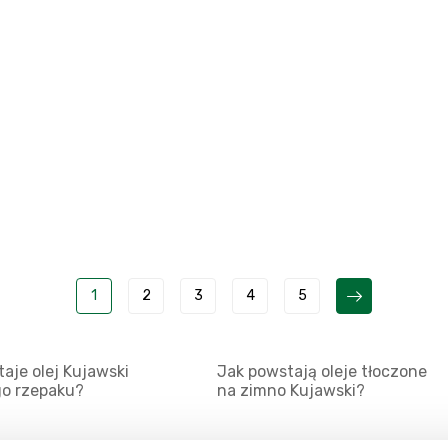
1
2
3
4
5
aje olej Kujawski
Jak powstają oleje tłoczone
go rzepaku?
na zimno Kujawski?