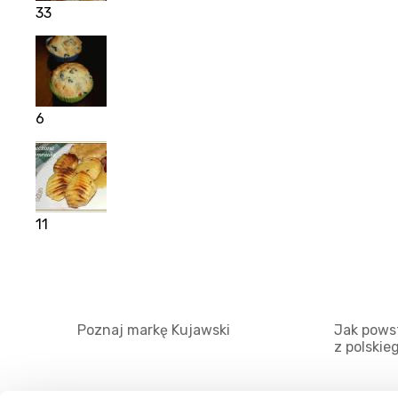
33
6
11
Poznaj markę Kujawski
Jak powst
z polskie