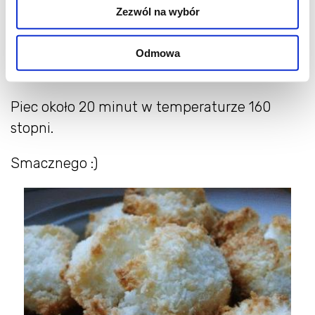
Zezwól na wybór
kilka kropel aromatu, u mnie cytrynowy.
Formować ciasteczka i kłaść je na blachę
Odmowa
wyłożoną papierem do pieczenia.
Piec około 20 minut w temperaturze 160
stopni.
Smacznego :)