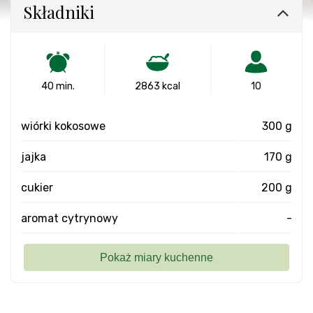
Składniki
40 min.
2863 kcal
10
wiórki kokosowe
300 g
jajka
170 g
cukier
200 g
aromat cytrynowy
-