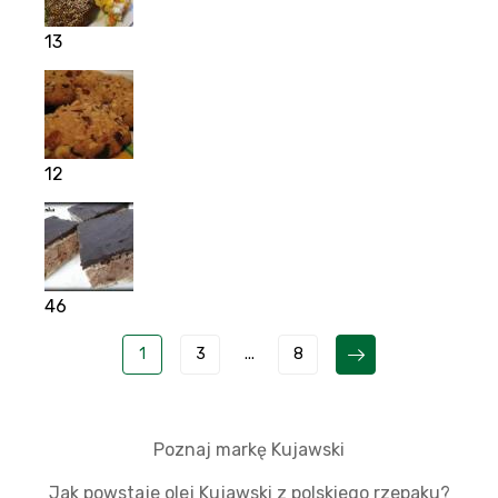
13
12
46
1
3
...
8
Poznaj markę Kujawski
Jak powstaje olej Kujawski z polskiego rzepaku?