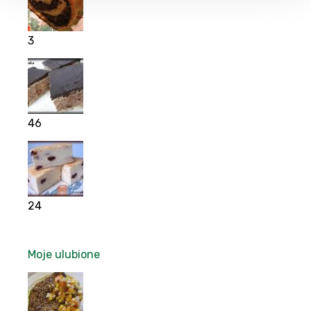
3
46
24
Moje ulubione