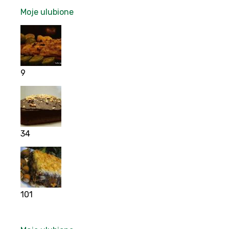
Moje ulubione
9
34
101