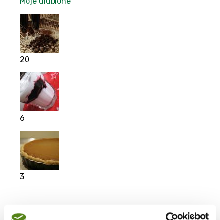
Moje ulubione
20
6
3
Moje ulubione