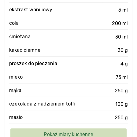
ekstrakt waniliowy
5 ml
cola
200 ml
śmietana
30 ml
kakao ciemne
30 g
proszek do pieczenia
4 g
mleko
75 ml
mąka
250 g
czekolada z nadzieniem toffi
100 g
masło
250 g