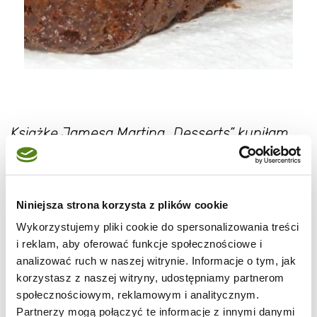
Książkę Jamesa Martina „Desserts” kupiłam
dla poniższego przepisu. Zdjęcie obrazujące
to ciasto czekoladowe oczarowało mnie.
Wyobrażałam sobie jego smak, ale
Niniejsza strona korzysta z plików cookie
rzeczywistość przeszła moje oczekiwania. Na
Wykorzystujemy pliki cookie do spersonalizowania treści
chwilę obecną to mój numer 1 spośród ciast.
i reklam, aby oferować funkcje społecznościowe i
Bije nawet ulubioną szarlotkę.
analizować ruch w naszej witrynie. Informacje o tym, jak
korzystasz z naszej witryny, udostępniamy partnerom
W oryginale jest coś pomiędzy masą a lukrem
społecznościowym, reklamowym i analitycznym.
– czekoladowe. Pominęłam bo połączenie
Partnerzy mogą połączyć te informacje z innymi danymi