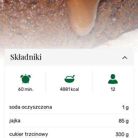
Składniki
60 min.
4881 kcal
12
soda oczyszczona
1 g
jajka
85 g
cukier trzcinowy
300 g