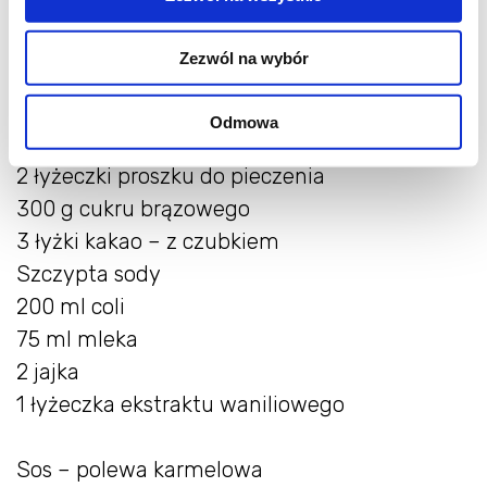
Na małą tortownicę
Zezwól na wybór
Składniki:
250 g masła miękkiego
Odmowa
250 g mąki
2 łyżeczki proszku do pieczenia
300 g cukru brązowego
3 łyżki kakao – z czubkiem
Szczypta sody
200 ml coli
75 ml mleka
2 jajka
1 łyżeczka ekstraktu waniliowego
Sos – polewa karmelowa