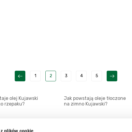
1
2
3
4
5
aje olej Kujawski
Jak powstają oleje tłoczone
go rzepaku?
na zimno Kujawski?
 z plików cookie