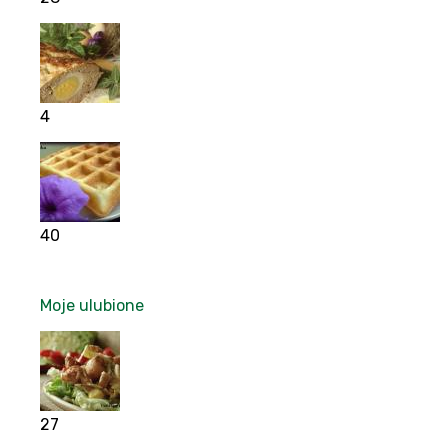
4
40
Moje ulubione
27