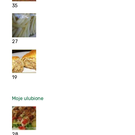
35
27
19
Moje ulubione
28