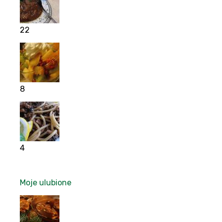
22
8
4
Moje ulubione