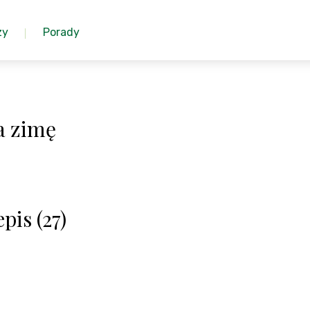
zy
Porady
a zimę
pis (27)