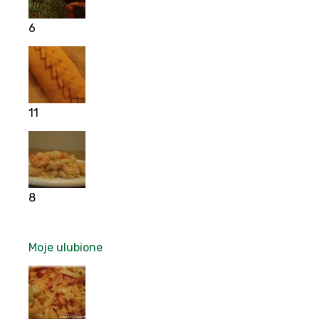
6
11
8
Moje ulubione