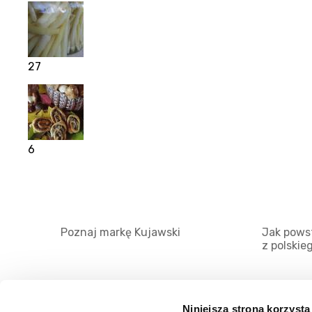
27
6
Poznaj markę Kujawski
Jak powst
z polskie
Niniejsza strona korzysta