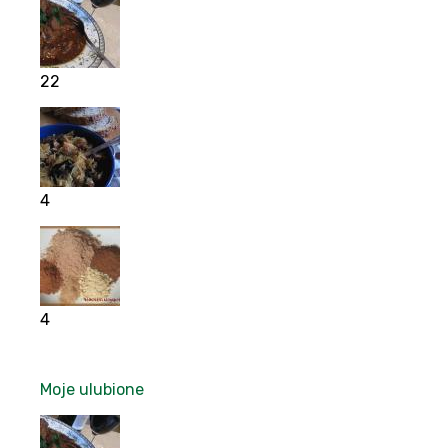
22
4
4
Moje ulubione