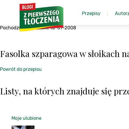
Przepisy
Autor
Pochodzi z:
My cuisine
10-07-2008
Fasolka szparagowa w słoikach n
Powrót do przepisu
Listy, na których znajduje się prze
Moje ulubione